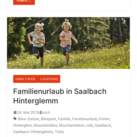
FAMILY/KIDS
LOCATIONS
Familienurlaub in Saalbach
Hinterglemm
24. Mai 2019
rsch
Bike-Saison
,
Bikepark
,
Familie
,
Familienurlaub
,
Ferien
,
Hinterglem
,
Mountainbike
,
Mountainbiken
,
mtb
,
Saalbach
,
Saalbach-Hinterglemm
,
Trails