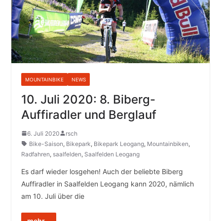
MOUNTAINBIKE
NEWS
10. Juli 2020: 8. Biberg-
Auffiradler und Berglauf
6. Juli 2020
rsch
Bike-Saison
,
Bikepark
,
Bikepark Leogang
,
Mountainbiken
,
Radfahren
,
saalfelden
,
Saalfelden Leogang
Es darf wieder losgehen! Auch der beliebte Biberg
Auffiradler in Saalfelden Leogang kann 2020, nämlich
am 10. Juli über die
mehr...