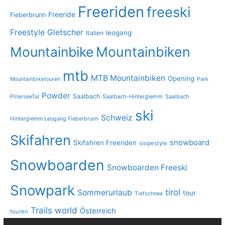
Freeriden
freeski
Freeride
Fieberbrunn
Freestyle
Gletscher
leogang
Italien
Mountainbike
Mountainbiken
mtb
MTB Mountainbiken
Opening
Mountainbiketouren
Park
Powder
Saalbach
PillerseeTal
Saalbach-Hinterglemm
Saalbach
ski
Schweiz
Hinterglemm Leogang Fieberbrunn
Skifahren
snowboard
Skifahren Freeriden
slopestyle
Snowboarden
Snowboarden Freeski
Snowpark
tirol
Sommerurlaub
tour
Tiefschnee
Trails
world
Österreich
touren