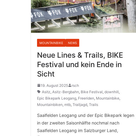
MOUNTAINBIKE
NEWS
Neue Lines & Trails, BIKE
Festival und kein Ende in
Sicht
19. August 2025
rsch
Asitz
,
Asitz-Bergbahn
,
Bike Festival
,
downhill
,
Epic Bikepark Leogang
,
Freeriden
,
Mountainbike
,
Mountainbiken
,
mtb
,
Trailjagd
,
Trails
Saalfelden Leogang und der Epic Bikepark legen
in der zweiten Saisonhälfte nochmal nach
Saalfelden Leogang im Salzburger Land,