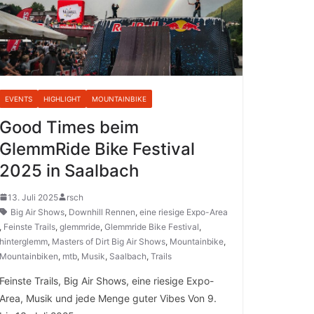
EVENTS
HIGHLIGHT
MOUNTAINBIKE
Good Times beim
GlemmRide Bike Festival
2025 in Saalbach
13. Juli 2025
rsch
Big Air Shows
,
Downhill Rennen
,
eine riesige Expo-Area
,
Feinste Trails
,
glemmride
,
Glemmride Bike Festival
,
hinterglemm
,
Masters of Dirt Big Air Shows
,
Mountainbike
,
Mountainbiken
,
mtb
,
Musik
,
Saalbach
,
Trails
Feinste Trails, Big Air Shows, eine riesige Expo-
Area, Musik und jede Menge guter Vibes Von 9.