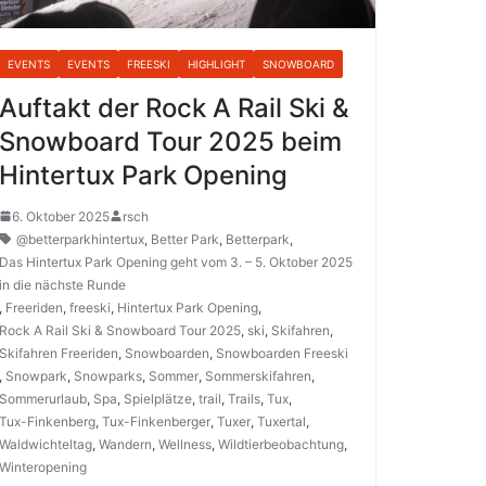
EVENTS
EVENTS
FREESKI
HIGHLIGHT
SNOWBOARD
Auftakt der Rock A Rail Ski &
Snowboard Tour 2025 beim
Hintertux Park Opening
6. Oktober 2025
rsch
@betterparkhintertux
,
Better Park
,
Betterpark
,
Das Hintertux Park Opening geht vom 3. – 5. Oktober 2025
in die nächste Runde
,
Freeriden
,
freeski
,
Hintertux Park Opening
,
Rock A Rail Ski & Snowboard Tour 2025
,
ski
,
Skifahren
,
Skifahren Freeriden
,
Snowboarden
,
Snowboarden Freeski
,
Snowpark
,
Snowparks
,
Sommer
,
Sommerskifahren
,
Sommerurlaub
,
Spa
,
Spielplätze
,
trail
,
Trails
,
Tux
,
Tux-Finkenberg
,
Tux-Finkenberger
,
Tuxer
,
Tuxertal
,
Waldwichteltag
,
Wandern
,
Wellness
,
Wildtierbeobachtung
,
Winteropening