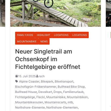
FAMILY/KIDS
HIGHLIGHT
LOCATIONS
LOCATIONS
MOUNTAINBIKE
NEWS
Neuer Singletrail am
Ochsenkopf im
Fichtelgebirge eröffnet
15. Juli 2025
rsch
Alpine Coaster
,
Bikepark
,
Biketransport
,
Bischofsgrün-Fröbershammer
,
Bullhead Bike Shop
,
Bullhead House
,
Devalkart
,
Drops
,
Familienurlaub
,
Fichtelgebirge
,
Fleckl
,
Mountainbike
,
Mountainbiken
,
Mountainbikerouten
,
Mountainscarts
,
mtb
,
Northshore-Elemente
,
Northshore-Elementen
,