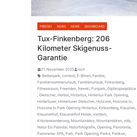
FREESKI
NEWS
NEWS
SNOWBOARD
Tux-Finkenberg: 206
Kilometer Skigenuss-
Garantie
21. November 2025
rsch
Betterpark
,
contest
,
E-Biken
,
Familie
,
Familiensommerurlaub
,
Familienurlaub
,
Finkenberg
,
Fitnessraum
,
Freeriden
,
freeski
,
Funpark
,
Gipfelspielplätze
,
Gletscher
,
Herbst
,
Hintertux
,
Hintertux Park Opening
,
Hintertuxer
,
Hintertuxer Gletscher
,
Hotzone
,
Hotzone.tv
,
Hotzone.tv Park Opening Hintertux
,
Kinkenberg
,
Klausner
,
Klausnerhof
,
Klausnerhof Hotek
,
klettern
,
Kräuterwanderung
,
Mountainbike
,
Mountainbiken
,
mtb
,
Natur Eis Palastal
,
Naturfotografie
,
Opening
,
Panorama
,
Panorama-SPA
,
Park
,
Park Opening
,
Parks
,
Penken
,