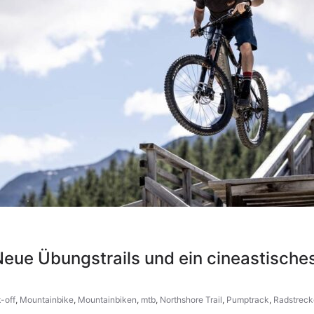
 Neue Übungstrails und ein cineastische
-off
,
Mountainbike
,
Mountainbiken
,
mtb
,
Northshore Trail
,
Pumptrack
,
Radstreck