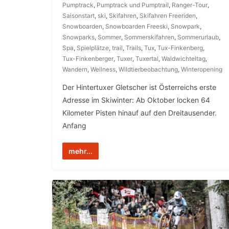
Pumptrack
,
Pumptrack und Pumptrail
,
Ranger-Tour
,
Saisonstart
,
ski
,
Skifahren
,
Skifahren Freeriden
,
Snowboarden
,
Snowboarden Freeski
,
Snowpark
,
Snowparks
,
Sommer
,
Sommerskifahren
,
Sommerurlaub
,
Spa
,
Spielplätze
,
trail
,
Trails
,
Tux
,
Tux-Finkenberg
,
Tux-Finkenberger
,
Tuxer
,
Tuxertal
,
Waldwichteltag
,
Wandern
,
Wellness
,
Wildtierbeobachtung
,
Winteropening
Der Hintertuxer Gletscher ist Österreichs erste
Adresse im Skiwinter: Ab Oktober locken 64
Kilometer Pisten hinauf auf den Dreitausender.
Anfang
mehr...