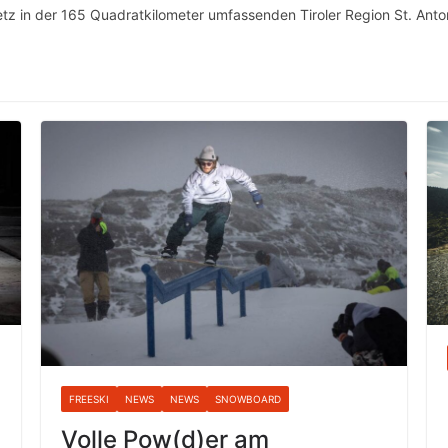
tz in der 165 Quadratkilometer umfassenden Tiroler Region St. Ant
FREESKI
NEWS
NEWS
SNOWBOARD
Volle Pow(d)er am