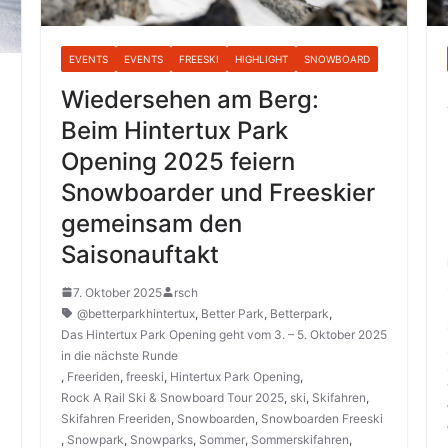
EVENTS
EVENTS
FREESKI
HIGHLIGHT
SNOWBOARD
Wiedersehen am Berg:
Beim Hintertux Park
Opening 2025 feiern
Snowboarder und Freeskier
gemeinsam den
Saisonauftakt
7. Oktober 2025
rsch
@betterparkhintertux
,
Better Park
,
Betterpark
,
Das Hintertux Park Opening geht vom 3. – 5. Oktober 2025
in die nächste Runde
,
Freeriden
,
freeski
,
Hintertux Park Opening
,
Rock A Rail Ski & Snowboard Tour 2025
,
ski
,
Skifahren
,
Skifahren Freeriden
,
Snowboarden
,
Snowboarden Freeski
,
Snowpark
,
Snowparks
,
Sommer
,
Sommerskifahren
,