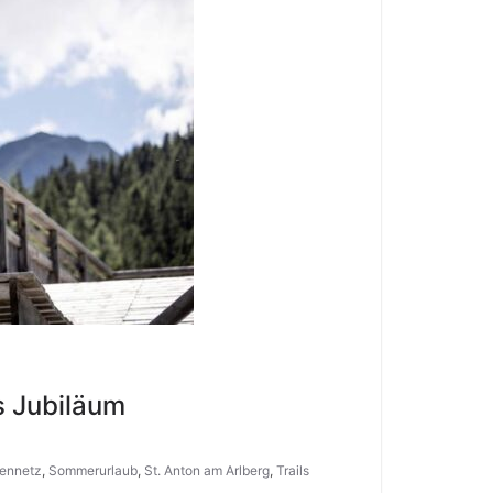
s Jubiläum
ennetz
,
Sommerurlaub
,
St. Anton am Arlberg
,
Trails