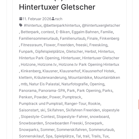
Hintertuxer Gletscher
11. Februar 2026
rsch
#hintertux
,
@betterparkhintertux
,
@hintertuxergletscher
,
Betterpark
,
contest
,
E-Biken
,
Eggalm Bahnen
,
Familie
,
Familiensommerurlaub
,
Familienurlaub
,
Finale
,
Finkenberg
,
Fitnessraum
,
Flower
,
Freeriden
,
freeski
,
Freeskiing
,
Funpark
,
Gipfelspielplätze
,
Gletscher
,
Herbst
,
Hintertux
,
Hintertux Park Opening
,
Hintertuxer
,
Hintertuxer Gletscher
,
Hotzone
,
Hotzone.tv
,
Hotzone.tv Park Opening Hintertux
,
Kinkenberg
,
Klausner
,
Klausnerhof
,
Klausnerhof Hotek
,
klettern
,
Kräuterwanderung
,
Mountainbike
,
Mountainbiken
,
mtb
,
Natur Eis Palastal
,
Naturfotografie
,
Opening
,
Panorama
,
Panorama-SPA
,
Park
,
Park Opening
,
Parks
,
Penken
,
Powder
,
Power
,
Pumptrack
,
Pumptrack und Pumptrail
,
Ranger-Tour
,
Rookie
,
Saisonstart
,
ski
,
Skifahren
,
Skifahren Freeriden
,
slopestyle
,
Slopestyle-Contest
,
Slopestyle-Fahrer
,
snowboard
,
Snowboarden
,
Snowboarden Freeski
,
Snowpark
,
Snowparks
,
Sommer
,
Sommerskifahren
,
Sommerurlaub
,
Sonnenskilauf
,
Spa
,
Spielplätze
,
Tal
,
trail
,
Trails
,
Tux
,