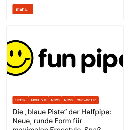
mehr...
FREESKI
HIGHLIGHT
NEWS
NEWS
SNOWBOARD
Die „blaue Piste“ der Halfpipe:
Neue, runde Form für
maximalen Freestyle-Spaß