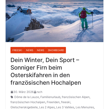
FREESKI
NEWS
NEWS
SNOWBOARD
Dein Winter, Dein Sport –
Sonniger Firn beim
Osterskifahren in den
französischen Hochalpen
30. März 2026
rsch
Dôme de la Lauze
,
Familienurlaub
,
französischen Alpen
,
französischen Hochalpen
,
Freeriden
,
freeski
,
Gletscherskigebiete
,
Les 2 Alpes
,
Les 3 Vallées
,
Les Menuires
,