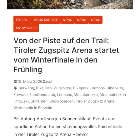
FREESKI
MOUNTAINBIKE
NEWS
NEWS
NEWS
SNOWBOARD
Von der Piste auf den Trail:
Tiroler Zugspitz Arena startet
vom Winterfinale in den
Frühling
19. März 2026
rsch
Berwang
,
Bike Park Zugspitze
,
Bikepark Lermoos-Biberwier
,
Ehrwald
,
Familienurlaub
,
Lermoos
,
Mountainbike
,
Mountainbiken
,
mtb
,
ski
,
Skifahren
,
Snowboarden
,
Tiroler Zugspitz Arena
,
Wetterstein in Ehrwald
Bis Anfang April sorgen Sonnenskilauf, Events und
sportliche Action für ein stimmungsvolles Saisonfinale
in der Tiroler Zugspitz Arena – bevor