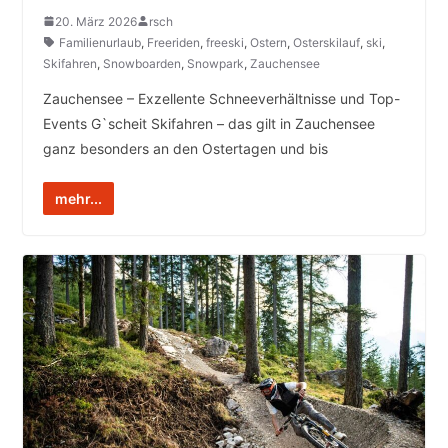
20. März 2026
rsch
Familienurlaub
,
Freeriden
,
freeski
,
Ostern
,
Osterskilauf
,
ski
,
Skifahren
,
Snowboarden
,
Snowpark
,
Zauchensee
Zauchensee – Exzellente Schneeverhältnisse und Top-
Events G`scheit Skifahren – das gilt in Zauchensee
ganz besonders an den Ostertagen und bis
mehr...