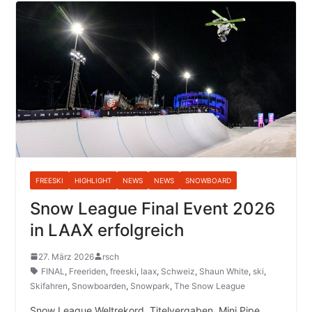
FREESKI
HIGHLIGHT
NEWS
NEWS
SNOWBOARD
Snow League Final Event 2026
in LAAX erfolgreich
27. März 2026
rsch
FINAL
,
Freeriden
,
freeski
,
laax
,
Schweiz
,
Shaun White
,
ski
,
Skifahren
,
Snowboarden
,
Snowpark
,
The Snow League
Snow League Weltrekord, Titelvergaben, Mini Pipe