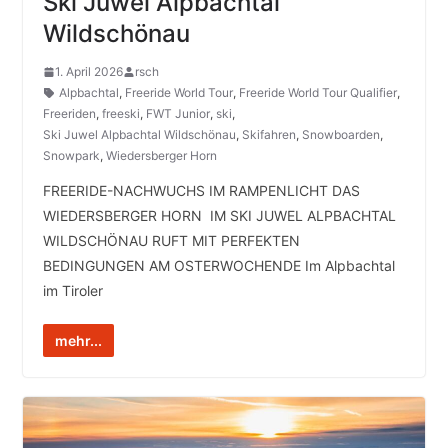
Ski Juwel Alpbachtal
Wildschönau
1. April 2026
rsch
Alpbachtal
,
Freeride World Tour
,
Freeride World Tour Qualifier
,
Freeriden
,
freeski
,
FWT Junior
,
ski
,
Ski Juwel Alpbachtal Wildschönau
,
Skifahren
,
Snowboarden
,
Snowpark
,
Wiedersberger Horn
FREERIDE-NACHWUCHS IM RAMPENLICHT DAS
WIEDERSBERGER HORN IM SKI JUWEL ALPBACHTAL
WILDSCHÖNAU RUFT MIT PERFEKTEN
BEDINGUNGEN AM OSTERWOCHENDE Im Alpbachtal
im Tiroler
mehr...