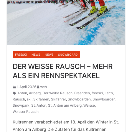
FREESKI
NEWS
NEWS
SNOWBOARD
DER WEISSE RAUSCH – MEHR
ALS EIN RENNSPEKTAKEL
1. April 2026
rsch
Anton
,
Arlberg
,
Der Weiße Rausch
,
Freeriden
,
freeski
,
Lech
,
Rausch
,
ski
,
Skifahren
,
Skifahrer
,
Snowboarden
,
Snowboarder
,
Snowpark
,
St. Anton
,
St. Anton am Arlberg
,
Weisse
,
Weisser Rausch
Kultrennen verabschiedet am 18. April den Winter in St.
Anton am Arlberg Die Zutaten für das Kultrennen