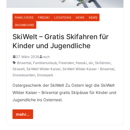
FAMILY/KIDS
FREESKI
LOCATIONS
NEWS
NEWS
SNOWBOARD
SkiWelt – Gratis Skifahren für
Kinder und Jugendliche
27. März 2026
rsch
Brixental
,
Familienurlaub
,
Freeriden
,
freeski
,
ski
,
Skifahren
,
Skiwelt
,
SkiWelt Wilder Kaiser
,
SkiWelt Wilder Kaiser – Brixental
,
Snowboarden
,
Snowpark
Ostergeschenk der SkiWelt Zu Ostern legt die SkiWelt
Wilder Kaiser – Brixental gratis Skipässe für Kinder und
Jugendliche ins Osternest.
mehr...