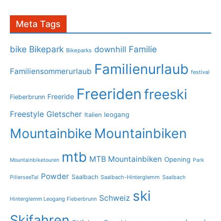
Meta Tags
bike
Bikepark
Familie
downhill
Bikeparks
Familienurlaub
Familiensommerurlaub
festival
Freeriden
freeski
Freeride
Fieberbrunn
Freestyle
Gletscher
leogang
Italien
Mountainbike
Mountainbiken
mtb
MTB Mountainbiken
Opening
Mountainbiketouren
Park
Powder
Saalbach
PillerseeTal
Saalbach-Hinterglemm
Saalbach
ski
Schweiz
Hinterglemm Leogang Fieberbrunn
Skifahren