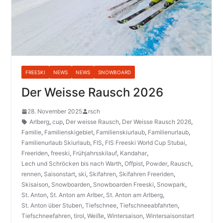
FREESKI
NEWS
NEWS
SNOWBOARD
Der Weisse Rausch 2026
28. November 2025
rsch
Arlberg
,
cup
,
Der weisse Rausch
,
Der Weisse Rausch 2026
,
Familie
,
Familienskigebiet
,
Familienskiurlaub
,
Familienurlaub
,
Familienurlaub Skiurlaub
,
FIS
,
FIS Freeski World Cup Stubai
,
Freeriden
,
freeski
,
Frühjahrsskilauf
,
Kandahar
,
Lech und Schröcken bis nach Warth
,
Offpist
,
Powder
,
Rausch
,
rennen
,
Saisonstart
,
ski
,
Skifahren
,
Skifahren Freeriden
,
Skisaison
,
Snowboarden
,
Snowboarden Freeski
,
Snowpark
,
St. Anton
,
St. Anton am Arlber
,
St. Anton am Arlberg
,
St. Anton über Stuben
,
Tiefschnee
,
Tiefschneeabfahrten
,
Tiefschneefahren
,
tirol
,
Weiße
,
Wintersaison
,
Wintersaisonstart