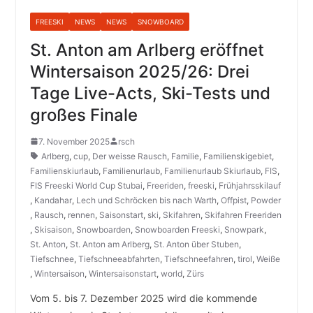
FREESKI
NEWS
NEWS
SNOWBOARD
St. Anton am Arlberg eröffnet
Wintersaison 2025/26: Drei
Tage Live-Acts, Ski-Tests und
großes Finale
7. November 2025
rsch
Arlberg
,
cup
,
Der weisse Rausch
,
Familie
,
Familienskigebiet
,
Familienskiurlaub
,
Familienurlaub
,
Familienurlaub Skiurlaub
,
FIS
,
FIS Freeski World Cup Stubai
,
Freeriden
,
freeski
,
Frühjahrsskilauf
,
Kandahar
,
Lech und Schröcken bis nach Warth
,
Offpist
,
Powder
,
Rausch
,
rennen
,
Saisonstart
,
ski
,
Skifahren
,
Skifahren Freeriden
,
Skisaison
,
Snowboarden
,
Snowboarden Freeski
,
Snowpark
,
St. Anton
,
St. Anton am Arlberg
,
St. Anton über Stuben
,
Tiefschnee
,
Tiefschneeabfahrten
,
Tiefschneefahren
,
tirol
,
Weiße
,
Wintersaison
,
Wintersaisonstart
,
world
,
Zürs
Vom 5. bis 7. Dezember 2025 wird die kommende