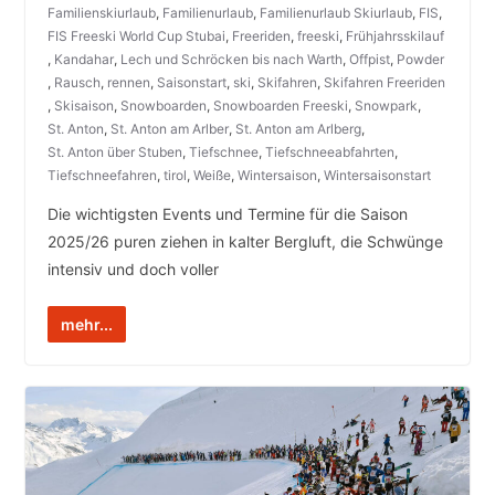
Familienskiurlaub
,
Familienurlaub
,
Familienurlaub Skiurlaub
,
FIS
,
FIS Freeski World Cup Stubai
,
Freeriden
,
freeski
,
Frühjahrsskilauf
,
Kandahar
,
Lech und Schröcken bis nach Warth
,
Offpist
,
Powder
,
Rausch
,
rennen
,
Saisonstart
,
ski
,
Skifahren
,
Skifahren Freeriden
,
Skisaison
,
Snowboarden
,
Snowboarden Freeski
,
Snowpark
,
St. Anton
,
St. Anton am Arlber
,
St. Anton am Arlberg
,
St. Anton über Stuben
,
Tiefschnee
,
Tiefschneeabfahrten
,
Tiefschneefahren
,
tirol
,
Weiße
,
Wintersaison
,
Wintersaisonstart
Die wichtigsten Events und Termine für die Saison
2025/26 puren ziehen in kalter Bergluft, die Schwünge
intensiv und doch voller
mehr...