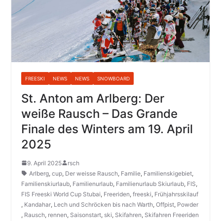
FREESKI
NEWS
NEWS
SNOWBOARD
St. Anton am Arlberg: Der
weiße Rausch – Das Grande
Finale des Winters am 19. April
2025
9. April 2025
rsch
Arlberg
,
cup
,
Der weisse Rausch
,
Familie
,
Familienskigebiet
,
Familienskiurlaub
,
Familienurlaub
,
Familienurlaub Skiurlaub
,
FIS
,
FIS Freeski World Cup Stubai
,
Freeriden
,
freeski
,
Frühjahrsskilauf
,
Kandahar
,
Lech und Schröcken bis nach Warth
,
Offpist
,
Powder
,
Rausch
,
rennen
,
Saisonstart
,
ski
,
Skifahren
,
Skifahren Freeriden