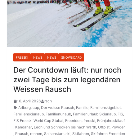
FREESKI
NEWS
NEWS
SNOWBOARD
Der Countdown läuft: nur noch
zwei Tage bis zum legendären
Weissen Rausch
16. April 2026
rsch
Arlberg
,
cup
,
Der weisse Rausch
,
Familie
,
Familienskigebiet
,
Familienskiurlaub
,
Familienurlaub
,
Familienurlaub Skiurlaub
,
FIS
,
FIS Freeski World Cup Stubai
,
Freeriden
,
freeski
,
Frühjahrsskilauf
,
Kandahar
,
Lech und Schröcken bis nach Warth
,
Offpist
,
Powder
,
Rausch
,
rennen
,
Saisonstart
,
ski
,
Skifahren
,
Skifahren Freeriden