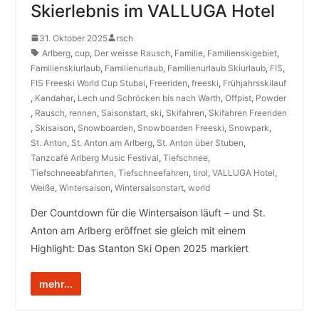
Skierlebnis im VALLUGA Hotel
31. Oktober 2025
rsch
Arlberg
,
cup
,
Der weisse Rausch
,
Familie
,
Familienskigebiet
,
Familienskiurlaub
,
Familienurlaub
,
Familienurlaub Skiurlaub
,
FIS
,
FIS Freeski World Cup Stubai
,
Freeriden
,
freeski
,
Frühjahrsskilauf
,
Kandahar
,
Lech und Schröcken bis nach Warth
,
Offpist
,
Powder
,
Rausch
,
rennen
,
Saisonstart
,
ski
,
Skifahren
,
Skifahren Freeriden
,
Skisaison
,
Snowboarden
,
Snowboarden Freeski
,
Snowpark
,
St. Anton
,
St. Anton am Arlberg
,
St. Anton über Stuben
,
Tanzcafé Arlberg Music Festival
,
Tiefschnee
,
Tiefschneeabfahrten
,
Tiefschneefahren
,
tirol
,
VALLUGA Hotel
,
Weiße
,
Wintersaison
,
Wintersaisonstart
,
world
Der Countdown für die Wintersaison läuft – und St.
Anton am Arlberg eröffnet sie gleich mit einem
Highlight: Das Stanton Ski Open 2025 markiert
mehr...