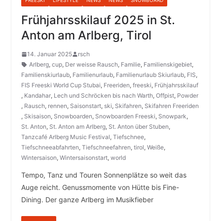
FREESKI
LIFESTYLE
NEWS
NEWS
SNOWBOARD
Frühjahrsskilauf 2025 in St.
Anton am Arlberg, Tirol
14. Januar 2025
rsch
Arlberg
,
cup
,
Der weisse Rausch
,
Familie
,
Familienskigebiet
,
Familienskiurlaub
,
Familienurlaub
,
Familienurlaub Skiurlaub
,
FIS
,
FIS Freeski World Cup Stubai
,
Freeriden
,
freeski
,
Frühjahrsskilauf
,
Kandahar
,
Lech und Schröcken bis nach Warth
,
Offpist
,
Powder
,
Rausch
,
rennen
,
Saisonstart
,
ski
,
Skifahren
,
Skifahren Freeriden
,
Skisaison
,
Snowboarden
,
Snowboarden Freeski
,
Snowpark
,
St. Anton
,
St. Anton am Arlberg
,
St. Anton über Stuben
,
Tanzcafé Arlberg Music Festival
,
Tiefschnee
,
Tiefschneeabfahrten
,
Tiefschneefahren
,
tirol
,
Weiße
,
Wintersaison
,
Wintersaisonstart
,
world
Tempo, Tanz und Touren Sonnenplätze so weit das
Auge reicht. Genussmomente von Hütte bis Fine-
Dining. Der ganze Arlberg im Musikfieber