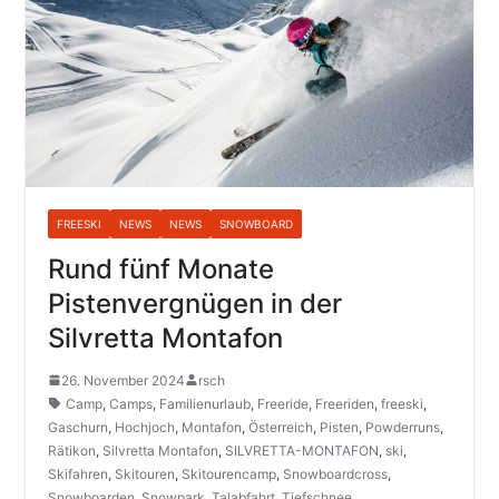
FREESKI
NEWS
NEWS
SNOWBOARD
Rund fünf Monate
Pistenvergnügen in der
Silvretta Montafon
26. November 2024
rsch
Camp
,
Camps
,
Familienurlaub
,
Freeride
,
Freeriden
,
freeski
,
Gaschurn
,
Hochjoch
,
Montafon
,
Österreich
,
Pisten
,
Powderruns
,
Rätikon
,
Silvretta Montafon
,
SILVRETTA-MONTAFON
,
ski
,
Skifahren
,
Skitouren
,
Skitourencamp
,
Snowboardcross
,
Snowboarden
,
Snowpark
,
Talabfahrt
,
Tiefschnee
,