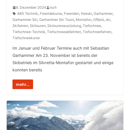
8. Dezember 2024
rsch
ABS Technik
,
Freeridekurse
,
Freeriden
,
freeski
,
Garhammer
,
Garhammer Ski
,
Garhammer Ski Tours
,
Montafon
,
Offpist
,
ski
,
Skifahren
,
Skitouren
,
Skitourenausrüstung
,
Tiefschnee
,
Tiefschnee-Technik
,
Tiefschneeabfahrten
,
Tiefschneefahren
,
Tiefschneekurse
Im Januar und Februar Termine auch mit Sebastian
Garhammer Am 23. November ist bereits der
Skibetrieb im Silvretta-Montafon gestartet und einige
konnten bereits
mehr...