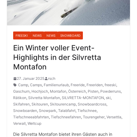
FREESKI
NEWS
NEWS
SNOWBOARD
Ein Winter voller Event-
Highlights in der Silvretta
Montafon
27. Januar 2025
rsch
Camp
,
Camps
,
Familienurlaub
,
Freeride
,
Freeriden
,
freeski
,
Gaschurn
,
Hochjoch
,
Montafon
,
Österreich
,
Pisten
,
Powderruns
,
Rätikon
,
Silvretta Montafon
,
SILVRETTA-MONTAFON
,
ski
,
Skifahren
,
Skitouren
,
Skitourencamp
,
Snowboardcross
,
Snowboarden
,
Snowpark
,
Talabfahrt
,
Tiefschnee
,
Tiefschneeabfahrten
,
Tiefschneefahren
,
Tourengeher
,
Versettla
,
Verwall
,
Weltcup
Die Silvretta Montafon bietet ihren Gästen auch in