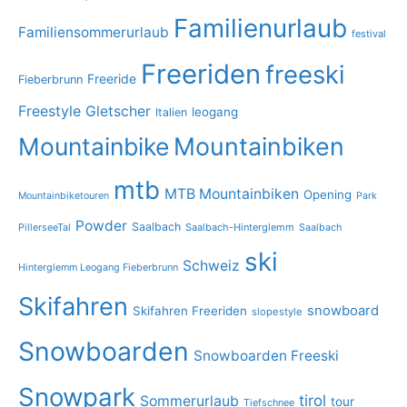
Familienurlaub
Familiensommerurlaub
festival
Freeriden
freeski
Freeride
Fieberbrunn
Freestyle
Gletscher
leogang
Italien
Mountainbike
Mountainbiken
mtb
MTB Mountainbiken
Opening
Mountainbiketouren
Park
Powder
Saalbach
PillerseeTal
Saalbach-Hinterglemm
Saalbach
ski
Schweiz
Hinterglemm Leogang Fieberbrunn
Skifahren
snowboard
Skifahren Freeriden
slopestyle
Snowboarden
Snowboarden Freeski
Snowpark
tirol
Sommerurlaub
tour
Tiefschnee