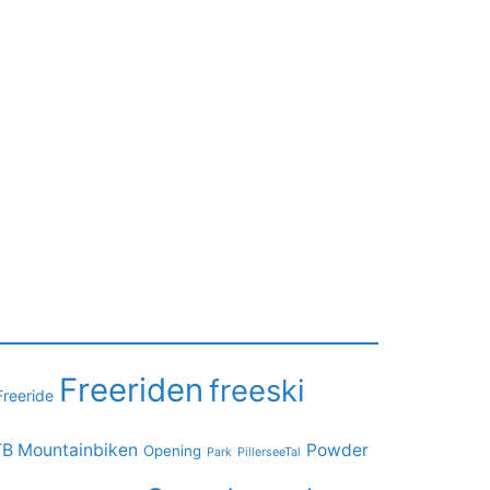
Freeriden
freeski
Freeride
B Mountainbiken
Powder
Opening
PillerseeTal
Park