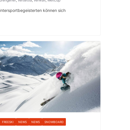
urengeher
,
Versettla
,
Verwall
,
Weltcup
Wintersportbegeisterten können sich
FREESKI
NEWS
NEWS
SNOWBOARD