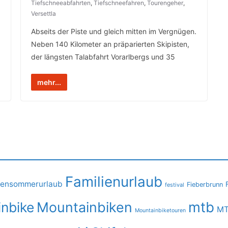
Tiefschneeabfahrten
,
Tiefschneefahren
,
Tourengeher
,
Versettla
Abseits der Piste und gleich mitten im Vergnügen.
Neben 140 Kilometer an präparierten Skipisten,
der längsten Talabfahrt Vorarlbergs und 35
mehr...
Familienurlaub
iensommerurlaub
Fieberbrunn
festival
mtb
nbike
Mountainbiken
MT
Mountainbiketouren