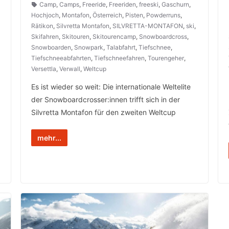
Camp
,
Camps
,
Freeride
,
Freeriden
,
freeski
,
Gaschurn
,
Hochjoch
,
Montafon
,
Österreich
,
Pisten
,
Powderruns
,
Rätikon
,
Silvretta Montafon
,
SILVRETTA-MONTAFON
,
ski
,
Skifahren
,
Skitouren
,
Skitourencamp
,
Snowboardcross
,
Snowboarden
,
Snowpark
,
Talabfahrt
,
Tiefschnee
,
Tiefschneeabfahrten
,
Tiefschneefahren
,
Tourengeher
,
Versettla
,
Verwall
,
Weltcup
Es ist wieder so weit: Die internationale Weltelite
der Snowboardcrosser:innen trifft sich in der
Silvretta Montafon für den zweiten Weltcup
mehr...