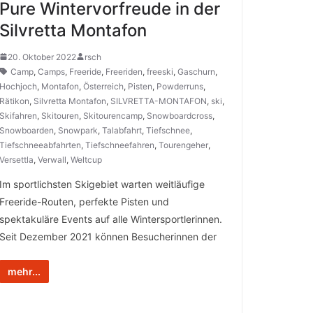
Pure Wintervorfreude in der
Silvretta Montafon
20. Oktober 2022
rsch
Camp
,
Camps
,
Freeride
,
Freeriden
,
freeski
,
Gaschurn
,
Hochjoch
,
Montafon
,
Österreich
,
Pisten
,
Powderruns
,
Rätikon
,
Silvretta Montafon
,
SILVRETTA-MONTAFON
,
ski
,
Skifahren
,
Skitouren
,
Skitourencamp
,
Snowboardcross
,
Snowboarden
,
Snowpark
,
Talabfahrt
,
Tiefschnee
,
Tiefschneeabfahrten
,
Tiefschneefahren
,
Tourengeher
,
Versettla
,
Verwall
,
Weltcup
Im sportlichsten Skigebiet warten weitläufige
Freeride-Routen, perfekte Pisten und
spektakuläre Events auf alle Wintersportlerinnen.
Seit Dezember 2021 können Besucherinnen der
mehr...