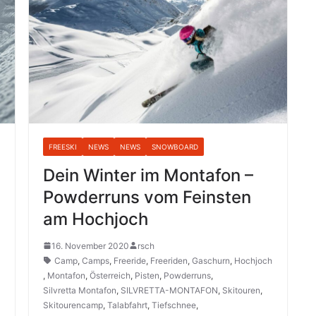
FREESKI
NEWS
NEWS
SNOWBOARD
Dein Winter im Montafon –
Powderruns vom Feinsten
am Hochjoch
16. November 2020
rsch
Camp
,
Camps
,
Freeride
,
Freeriden
,
Gaschurn
,
Hochjoch
,
Montafon
,
Österreich
,
Pisten
,
Powderruns
,
Silvretta Montafon
,
SILVRETTA-MONTAFON
,
Skitouren
,
Skitourencamp
,
Talabfahrt
,
Tiefschnee
,