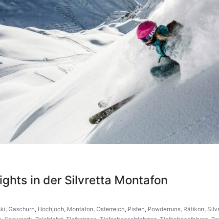
ights in der Silvretta Montafon
ski
,
Gaschurn
,
Hochjoch
,
Montafon
,
Österreich
,
Pisten
,
Powderruns
,
Rätikon
,
Silv