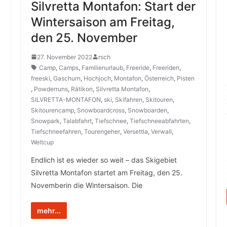
Silvretta Montafon: Start der
Wintersaison am Freitag,
den 25. November
27. November 2022
rsch
Camp
,
Camps
,
Familienurlaub
,
Freeride
,
Freeriden
,
freeski
,
Gaschurn
,
Hochjoch
,
Montafon
,
Österreich
,
Pisten
,
Powderruns
,
Rätikon
,
Silvretta Montafon
,
SILVRETTA-MONTAFON
,
ski
,
Skifahren
,
Skitouren
,
Skitourencamp
,
Snowboardcross
,
Snowboarden
,
Snowpark
,
Talabfahrt
,
Tiefschnee
,
Tiefschneeabfahrten
,
Tiefschneefahren
,
Tourengeher
,
Versettla
,
Verwall
,
Weltcup
Endlich ist es wieder so weit – das Skigebiet
Silvretta Montafon startet am Freitag, den 25.
Novemberin die Wintersaison. Die
mehr...