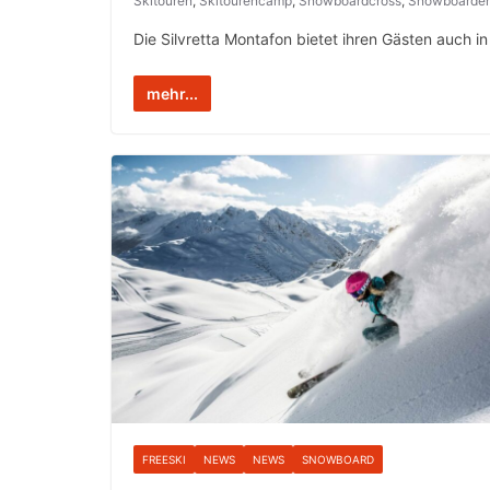
Skitouren
,
Skitourencamp
,
Snowboardcross
,
Snowboarde
Die Silvretta Montafon bietet ihren Gästen auch i
mehr...
FREESKI
NEWS
NEWS
SNOWBOARD