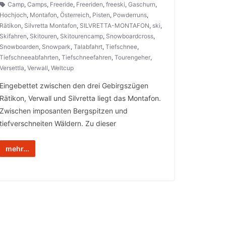
Camp
,
Camps
,
Freeride
,
Freeriden
,
freeski
,
Gaschurn
,
Hochjoch
,
Montafon
,
Österreich
,
Pisten
,
Powderruns
,
Rätikon
,
Silvretta Montafon
,
SILVRETTA-MONTAFON
,
ski
,
Skifahren
,
Skitouren
,
Skitourencamp
,
Snowboardcross
,
Snowboarden
,
Snowpark
,
Talabfahrt
,
Tiefschnee
,
Tiefschneeabfahrten
,
Tiefschneefahren
,
Tourengeher
,
Versettla
,
Verwall
,
Weltcup
Eingebettet zwischen den drei Gebirgszügen
Rätikon, Verwall und Silvretta liegt das Montafon.
Zwischen imposanten Bergspitzen und
tiefverschneiten Wäldern. Zu dieser
mehr...