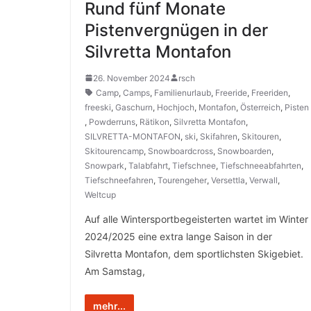
Rund fünf Monate
Pistenvergnügen in der
Silvretta Montafon
26. November 2024
rsch
Camp
,
Camps
,
Familienurlaub
,
Freeride
,
Freeriden
,
freeski
,
Gaschurn
,
Hochjoch
,
Montafon
,
Österreich
,
Pisten
,
Powderruns
,
Rätikon
,
Silvretta Montafon
,
SILVRETTA-MONTAFON
,
ski
,
Skifahren
,
Skitouren
,
Skitourencamp
,
Snowboardcross
,
Snowboarden
,
Snowpark
,
Talabfahrt
,
Tiefschnee
,
Tiefschneeabfahrten
,
Tiefschneefahren
,
Tourengeher
,
Versettla
,
Verwall
,
Weltcup
Auf alle Wintersportbegeisterten wartet im Winter
2024/2025 eine extra lange Saison in der
Silvretta Montafon, dem sportlichsten Skigebiet.
Am Samstag,
mehr...