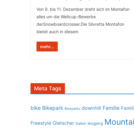
Von 9. bis 11. Dezember dreht sich im Montafon
alles um die Weltcup-Bewerbe
derSnowboardcrosser.Die Silvretta Montafon
bietet auch in diesem
mehr...
Meta Tags
bike
Bikepark
Familie
downhill
Famil
Bikeparks
Mountai
Freestyle
Gletscher
leogang
Italien