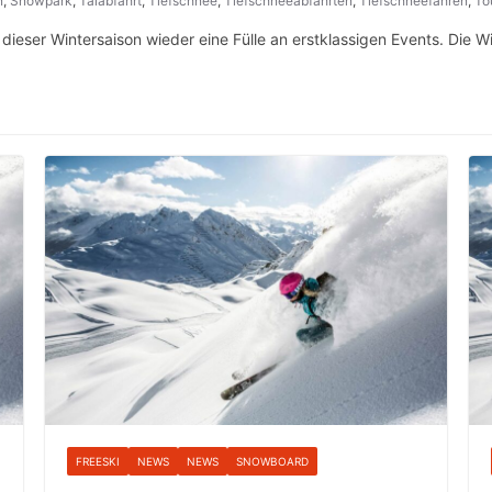
n
,
Snowpark
,
Talabfahrt
,
Tiefschnee
,
Tiefschneeabfahrten
,
Tiefschneefahren
,
To
n dieser Wintersaison wieder eine Fülle an erstklassigen Events. Die 
FREESKI
NEWS
NEWS
SNOWBOARD