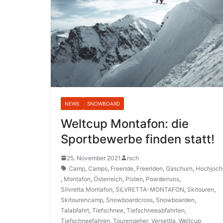
NEWS
SNOWBOARD
Weltcup Montafon: die
Sportbewerbe finden statt!
25. November 2021
rsch
Camp
,
Camps
,
Freeride
,
Freeriden
,
Gaschurn
,
Hochjoch
,
Montafon
,
Österreich
,
Pisten
,
Powderruns
,
Silvretta Montafon
,
SILVRETTA-MONTAFON
,
Skitouren
,
Skitourencamp
,
Snowboardcross
,
Snowboarden
,
Talabfahrt
,
Tiefschnee
,
Tiefschneeabfahrten
,
Tiefschneefahren
,
Tourengeher
,
Versettla
,
Weltcup