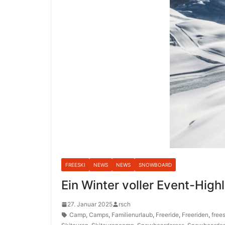
FREESKI
NEWS
NEWS
SNOWBOARD
Ein Winter voller Event-Highl
27. Januar 2025
rsch
Camp
,
Camps
,
Familienurlaub
,
Freeride
,
Freeriden
,
free