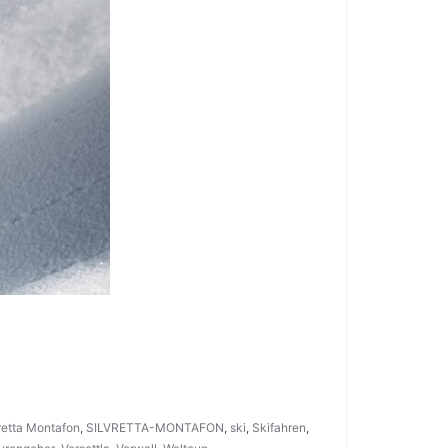
retta Montafon
,
SILVRETTA-MONTAFON
,
ski
,
Skifahren
,