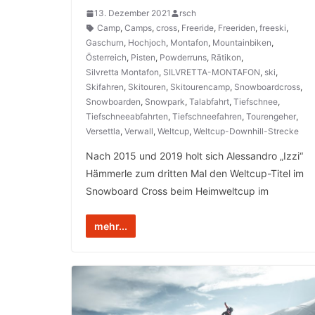
13. Dezember 2021
rsch
Camp
,
Camps
,
cross
,
Freeride
,
Freeriden
,
freeski
,
Gaschurn
,
Hochjoch
,
Montafon
,
Mountainbiken
,
Österreich
,
Pisten
,
Powderruns
,
Rätikon
,
Silvretta Montafon
,
SILVRETTA-MONTAFON
,
ski
,
Skifahren
,
Skitouren
,
Skitourencamp
,
Snowboardcross
,
Snowboarden
,
Snowpark
,
Talabfahrt
,
Tiefschnee
,
Tiefschneeabfahrten
,
Tiefschneefahren
,
Tourengeher
,
Versettla
,
Verwall
,
Weltcup
,
Weltcup-Downhill-Strecke
Nach 2015 und 2019 holt sich Alessandro „Izzi“
Hämmerle zum dritten Mal den Weltcup-Titel im
Snowboard Cross beim Heimweltcup im
mehr...