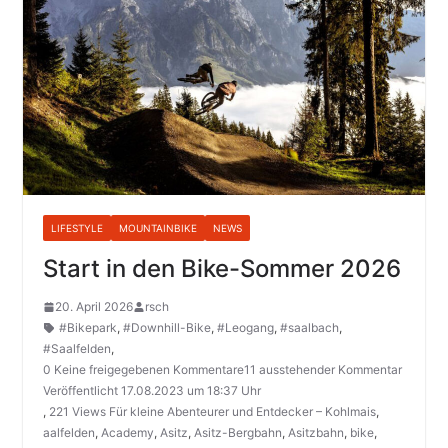
LIFESTYLE
MOUNTAINBIKE
NEWS
Start in den Bike-Sommer 2026
20. April 2026
rsch
#Bikepark
,
#Downhill-Bike
,
#Leogang
,
#saalbach
,
#Saalfelden
,
0 Keine freigegebenen Kommentare11 ausstehender Kommentar
Veröffentlicht 17.08.2023 um 18:37 Uhr
,
221 Views Für kleine Abenteurer und Entdecker – Kohlmais
,
aalfelden
,
Academy
,
Asitz
,
Asitz-Bergbahn
,
Asitzbahn
,
bike
,