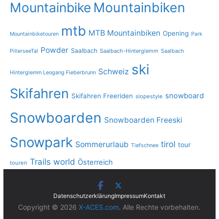
Mountainbike
Mountainbiken
mtb
MTB Mountainbiken
Opening
Mountainbiketouren
Park
Powder
Saalbach
PillerseeTal
Saalbach-Hinterglemm
Saalbach
ski
Schweiz
Hinterglemm Leogang Fieberbrunn
Skifahren
snowboard
Skifahren Freeriden
slopestyle
Snowboarden
Snowboarden Freeski
Snowpark
tirol
Sommerurlaub
tour
Tiefschnee
Trails
world
Österreich
touren
Datenschutzerklärung
Impressum
Kontakt
Copyright © 2026
X-ACES.com
. Alle Rechte vorbehalten.