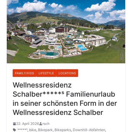
FAMILY/KIDS
LIFESTYLE
LOCATIONS
Wellnessresidenz
Schalber*****ˢ Familienurlaub
in seiner schönsten Form in der
Wellnessresidenz Schalber
22. April 2026
rsch
*****ˢ
,
bike
,
Bikepark
,
Bikeparks
,
Downhill-Abfahrten
,