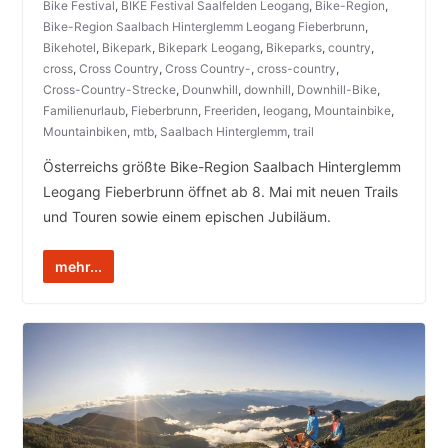
Bike Festival
,
BIKE Festival Saalfelden Leogang
,
Bike-Region
,
Bike-Region Saalbach Hinterglemm Leogang Fieberbrunn
,
Bikehotel
,
Bikepark
,
Bikepark Leogang
,
Bikeparks
,
country
,
cross
,
Cross Country
,
Cross Country-
,
cross-country
,
Cross-Country-Strecke
,
Dounwhill
,
downhill
,
Downhill-Bike
,
Familienurlaub
,
Fieberbrunn
,
Freeriden
,
leogang
,
Mountainbike
,
Mountainbiken
,
mtb
,
Saalbach Hinterglemm
,
trail
Österreichs größte Bike-Region Saalbach Hinterglemm
Leogang Fieberbrunn öffnet ab 8. Mai mit neuen Trails
und Touren sowie einem epischen Jubiläum.
mehr...