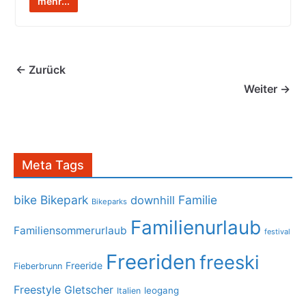
mehr...
← Zurück
Weiter →
Meta Tags
bike
Bikepark
Familie
downhill
Bikeparks
Familienurlaub
Familiensommerurlaub
festival
Freeriden
freeski
Freeride
Fieberbrunn
Freestyle
Gletscher
leogang
Italien