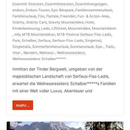
Downhill-Strecken
,
Downhillstrecken
,
Downhillvergnügen
,
enduro
,
Enduro-Touren
,
Epic Bikepark
,
Familiensommerurlaub
,
Familienurlaub
,
Fiss
,
Flatrate
,
Freeriden
,
Fun- & Action-Area
,
GraVity
,
GraVity Card
,
Gravity Mountainbike
,
Hotel
,
Kinderbetreuung
,
Ladis
,
Liftticket
,
Mountainbike
,
Mountainbiken
,
mtb
,
MTB Mountainbiken
,
MTB-Festival Serfaus-Fiss-Ladis
,
Park
,
Schalber
,
Serfaus
,
Serfaus-Fiss-Ladis
,
Singletrail
,
Singletrails
,
Sommerfamilienurlaub
,
Sommerurlaub
,
Spa-
,
Trails
,
Vital-
,
Wandern
,
Wellness-
,
Wellnessresidenz
,
Wellnessresidenz Schalber*****ˢ
Inmitten der Tiroler Bergwelt, umgeben von der
majestätischen Landschaft von Serfaus-Fiss-Ladis,
erwartet die Wellnessresidenz Schalber*****s Familien
mit einer Welt voller Luxus, Abenteuer und
mehr...