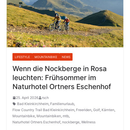
LIFESTYLE
MOUNTAINBIKE
NEWS
Wenn die Nockberge in Rosa
leuchten: Frühsommer im
Naturhotel Ortners Eschenhof
25. April 2026
rsch
Bad Kleinkirchheim
,
Familienurlaub
,
Flow Country Trail Bad Kleinkirchheim
,
Freeriden
,
Golf
,
Kärnten
,
Mountainbike
,
Mountainbiken
,
mtb
,
Naturhotel Ortners Eschenhof
,
nockberge
,
Wellness