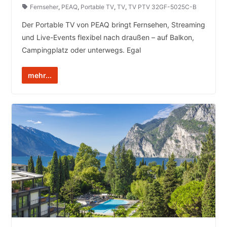
Fernseher
,
PEAQ
,
Portable TV
,
TV
,
TV PTV 32GF-5025C-B
Der Portable TV von PEAQ bringt Fernsehen, Streaming
und Live-Events flexibel nach draußen – auf Balkon,
Campingplatz oder unterwegs. Egal
mehr...