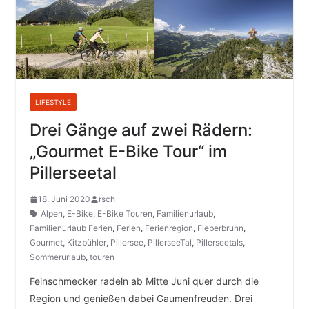
LIFESTYLE
Drei Gänge auf zwei Rädern:
„Gourmet E-Bike Tour“ im
Pillerseetal
18. Juni 2020
rsch
Alpen
,
E-Bike
,
E-Bike Touren
,
Familienurlaub
,
Familienurlaub Ferien
,
Ferien
,
Ferienregion
,
Fieberbrunn
,
Gourmet
,
Kitzbühler
,
Pillersee
,
PillerseeTal
,
Pillerseetals
,
Sommerurlaub
,
touren
Feinschmecker radeln ab Mitte Juni quer durch die
Region und genießen dabei Gaumenfreuden. Drei