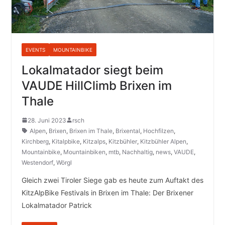
EVENTS
MOUNTAINBIKE
Lokalmatador siegt beim
VAUDE HillClimb Brixen im
Thale
28. Juni 2023
rsch
Alpen
,
Brixen
,
Brixen im Thale
,
Brixental
,
Hochfilzen
,
Kirchberg
,
Kitalpbike
,
Kitzalps
,
Kitzbühler
,
Kitzbühler Alpen
,
Mountainbike
,
Mountainbiken
,
mtb
,
Nachhaltig
,
news
,
VAUDE
,
Westendorf
,
Wörgl
Gleich zwei Tiroler Siege gab es heute zum Auftakt des
KitzAlpBike Festivals in Brixen im Thale: Der Brixener
Lokalmatador Patrick