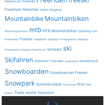
freeski
Freeride
Fieberbrunn
Freestyle
Gletscher
leogang
Italien
Mountainbike
Mountainbiken
mtb
MTB Mountainbiken
Opening
Mountainbiketouren
Park
Powder
Saalbach
PillerseeTal
Saalbach-Hinterglemm
Saalbach
ski
Schweiz
Hinterglemm Leogang Fieberbrunn
Skifahren
snowboard
Skifahren Freeriden
slopestyle
Snowboarden
Snowboarden Freeski
Snowpark
tirol
Sommerurlaub
tour
Tiefschnee
Trails
world
Österreich
touren