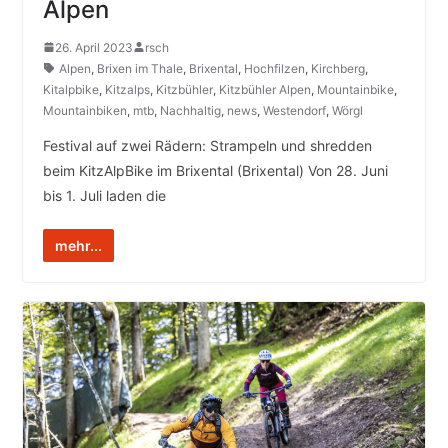
Alpen
26. April 2023
rsch
Alpen
,
Brixen im Thale
,
Brixental
,
Hochfilzen
,
Kirchberg
,
Kitalpbike
,
Kitzalps
,
Kitzbühler
,
Kitzbühler Alpen
,
Mountainbike
,
Mountainbiken
,
mtb
,
Nachhaltig
,
news
,
Westendorf
,
Wörgl
Festival auf zwei Rädern: Strampeln und shredden
beim KitzAlpBike im Brixental (Brixental) Von 28. Juni
bis 1. Juli laden die
mehr...