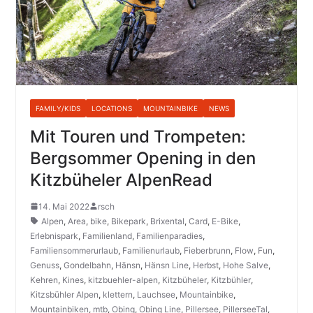
FAMILY/KIDS
LOCATIONS
MOUNTAINBIKE
NEWS
Mit Touren und Trompeten:
Bergsommer Opening in den
Kitzbüheler AlpenRead
14. Mai 2022
rsch
Alpen
,
Area
,
bike
,
Bikepark
,
Brixental
,
Card
,
E-Bike
,
Erlebnispark
,
Familienland
,
Familienparadies
,
Familiensommerurlaub
,
Familienurlaub
,
Fieberbrunn
,
Flow
,
Fun
,
Genuss
,
Gondelbahn
,
Hänsn
,
Hänsn Line
,
Herbst
,
Hohe Salve
,
Kehren
,
Kines
,
kitzbuehler-alpen
,
Kitzbüheler
,
Kitzbühler
,
Kitzsbühler Alpen
,
klettern
,
Lauchsee
,
Mountainbike
,
Mountainbiken
,
mtb
,
Obing
,
Obing Line
,
Pillersee
,
PillerseeTal
,