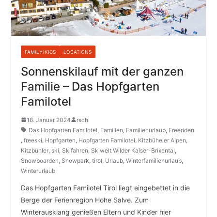
FAMILY/KIDS
LOCATIONS
Sonnenskilauf mit der ganzen
Familie – Das Hopfgarten
Familotel
18. Januar 2024
rsch
Das Hopfgarten Familotel
,
Familien
,
Familienurlaub
,
Freeriden
,
freeski
,
Hopfgarten
,
Hopfgarten Familotel
,
Kitzbüheler Alpen
,
Kitzbühler
,
ski
,
Skifahren
,
Skiwelt Wilder Kaiser-Brixental
,
Snowboarden
,
Snowpark
,
tirol
,
Urlaub
,
Winterfamilienurlaub
,
Winterurlaub
Das Hopfgarten Familotel Tirol liegt eingebettet in die
Berge der Ferienregion Hohe Salve. Zum
Winterausklang genießen Eltern und Kinder hier