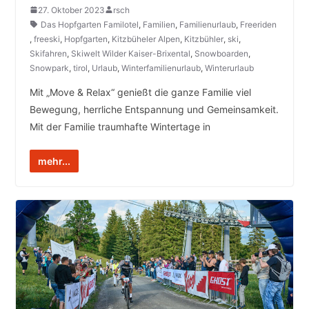
27. Oktober 2023
rsch
Das Hopfgarten Familotel
,
Familien
,
Familienurlaub
,
Freeriden
,
freeski
,
Hopfgarten
,
Kitzbüheler Alpen
,
Kitzbühler
,
ski
,
Skifahren
,
Skiwelt Wilder Kaiser-Brixental
,
Snowboarden
,
Snowpark
,
tirol
,
Urlaub
,
Winterfamilienurlaub
,
Winterurlaub
Mit „Move & Relax“ genießt die ganze Familie viel
Bewegung, herrliche Entspannung und Gemeinsamkeit.
Mit der Familie traumhafte Wintertage in
mehr...