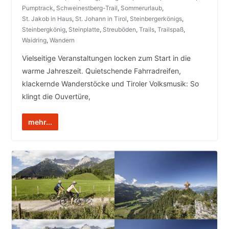
Pumptrack
,
Schweinestberg-Trail
,
Sommerurlaub
,
St. Jakob in Haus
,
St. Johann in Tirol
,
Steinbergerkönigs
,
Steinbergkönig
,
Steinplatte
,
Streuböden
,
Trails
,
Trailspaß
,
Waidring
,
Wandern
Vielseitige Veranstaltungen locken zum Start in die
warme Jahreszeit. Quietschende Fahrradreifen,
klackernde Wanderstöcke und Tiroler Volksmusik: So
klingt die Ouvertüre,
mehr...