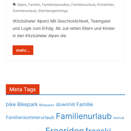
Alpen
,
Familie
,
Familienparadies
,
Familienurlaub
,
Kitzbühler
,
Sommerurlaub
,
Steinbergerkönigs
(Kitzbüheler Alpen) Mit Geschicklichkeit, Teamgeist
und Logik zum Erfolg: Ab Juli retten Eltern und Kinder
in den Kitzbüheler Alpen die
mehr...
Meta Tags
bike
Bikepark
Familie
downhill
Bikeparks
Familienurlaub
Familiensommerurlaub
festival
Freeriden