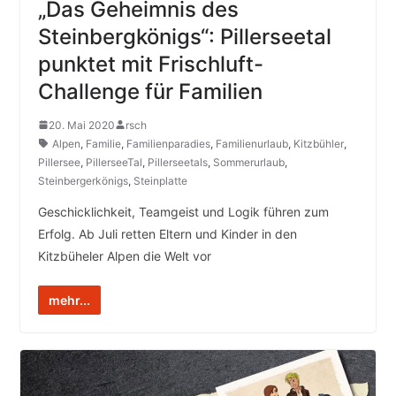
„Das Geheimnis des
Steinbergkönigs“: Pillerseetal
punktet mit Frischluft-
Challenge für Familien
20. Mai 2020
rsch
Alpen
,
Familie
,
Familienparadies
,
Familienurlaub
,
Kitzbühler
,
Pillersee
,
PillerseeTal
,
Pillerseetals
,
Sommerurlaub
,
Steinbergerkönigs
,
Steinplatte
Geschicklichkeit, Teamgeist und Logik führen zum
Erfolg. Ab Juli retten Eltern und Kinder in den
Kitzbüheler Alpen die Welt vor
mehr...