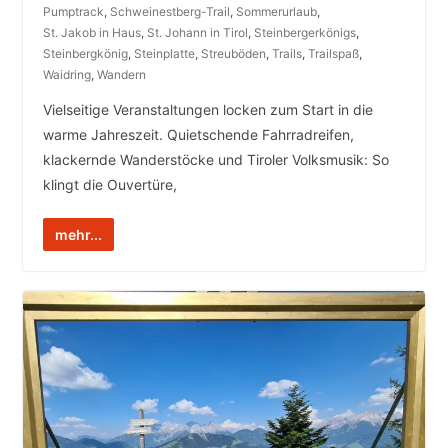
Pumptrack
,
Schweinestberg-Trail
,
Sommerurlaub
,
St. Jakob in Haus
,
St. Johann in Tirol
,
Steinbergerkönigs
,
Steinbergkönig
,
Steinplatte
,
Streuböden
,
Trails
,
Trailspaß
,
Waidring
,
Wandern
Vielseitige Veranstaltungen locken zum Start in die
warme Jahreszeit. Quietschende Fahrradreifen,
klackernde Wanderstöcke und Tiroler Volksmusik: So
klingt die Ouvertüre,
mehr...