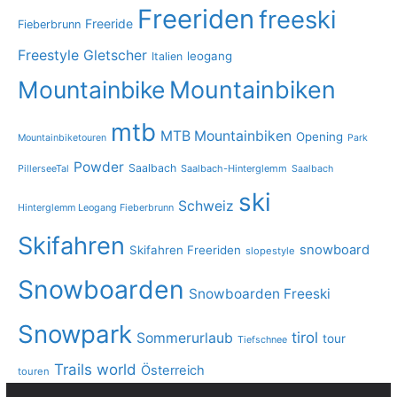
Freeriden
freeski
Freeride
Fieberbrunn
Freestyle
Gletscher
leogang
Italien
Mountainbike
Mountainbiken
mtb
MTB Mountainbiken
Opening
Mountainbiketouren
Park
Powder
Saalbach
PillerseeTal
Saalbach-Hinterglemm
Saalbach
ski
Schweiz
Hinterglemm Leogang Fieberbrunn
Skifahren
snowboard
Skifahren Freeriden
slopestyle
Snowboarden
Snowboarden Freeski
Snowpark
tirol
Sommerurlaub
tour
Tiefschnee
Trails
world
Österreich
touren