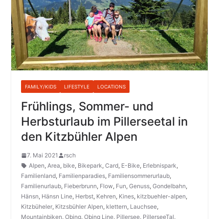
FAMILY/KIDS
LIFESTYLE
LOCATIONS
Frühlings, Sommer- und
Herbsturlaub im Pillerseetal in
den Kitzbühler Alpen
7. Mai 2021
rsch
Alpen
,
Area
,
bike
,
Bikepark
,
Card
,
E-Bike
,
Erlebnispark
,
Familienland
,
Familienparadies
,
Familiensommerurlaub
,
Familienurlaub
,
Fieberbrunn
,
Flow
,
Fun
,
Genuss
,
Gondelbahn
,
Hänsn
,
Hänsn Line
,
Herbst
,
Kehren
,
Kines
,
kitzbuehler-alpen
,
Kitzbüheler
,
Kitzsbühler Alpen
,
klettern
,
Lauchsee
,
Mountainbiken
,
Obing
,
Obing Line
,
Pillersee
,
PillerseeTal
,