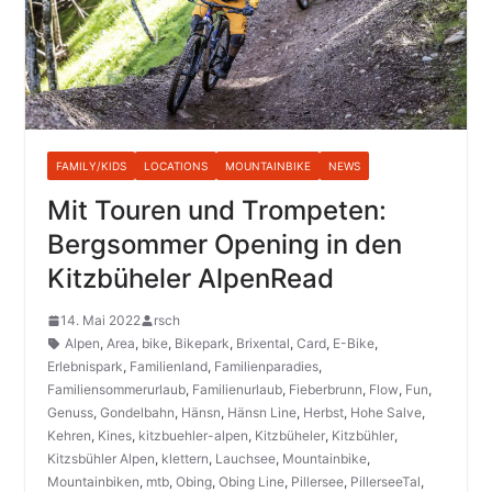
FAMILY/KIDS
LOCATIONS
MOUNTAINBIKE
NEWS
Mit Touren und Trompeten:
Bergsommer Opening in den
Kitzbüheler AlpenRead
14. Mai 2022
rsch
Alpen
,
Area
,
bike
,
Bikepark
,
Brixental
,
Card
,
E-Bike
,
Erlebnispark
,
Familienland
,
Familienparadies
,
Familiensommerurlaub
,
Familienurlaub
,
Fieberbrunn
,
Flow
,
Fun
,
Genuss
,
Gondelbahn
,
Hänsn
,
Hänsn Line
,
Herbst
,
Hohe Salve
,
Kehren
,
Kines
,
kitzbuehler-alpen
,
Kitzbüheler
,
Kitzbühler
,
Kitzsbühler Alpen
,
klettern
,
Lauchsee
,
Mountainbike
,
Mountainbiken
,
mtb
,
Obing
,
Obing Line
,
Pillersee
,
PillerseeTal
,