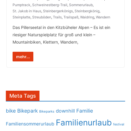
Pumptrack
,
Schweinestberg-Trail
,
Sommerurlaub
,
St. Jakob in Haus
,
Steinbergerkönigs
,
Steinbergkönig
,
Steinplatte
,
Streuböden
,
Trails
,
Trailspaß
,
Waidring
,
Wandern
Das Pillerseetal in den Kitzbüheler Alpen – Es ist ein
riesiger Naturspielplatz für groß und klein –
Mountainbiken, Klettern, Wandern,
mehr...
Meta Tags
bike
Bikepark
Familie
downhill
Bikeparks
Familienurlaub
Familiensommerurlaub
festival