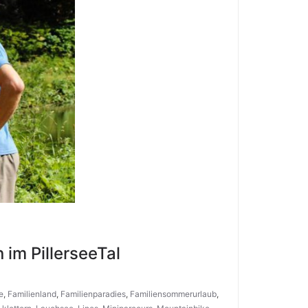
im PillerseeTal
e
,
Familienland
,
Familienparadies
,
Familiensommerurlaub
,