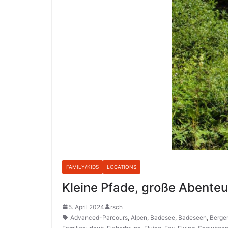
FAMILY/KIDS
LOCATIONS
Kleine Pfade, große Abenteu
5. April 2024
rsch
Advanced-Parcours
,
Alpen
,
Badesee
,
Badeseen
,
Berger