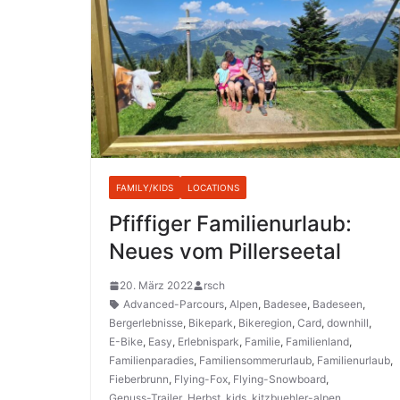
FAMILY/KIDS
LOCATIONS
Pfiffiger Familienurlaub:
Neues vom Pillerseetal
20. März 2022
rsch
Advanced-Parcours
,
Alpen
,
Badesee
,
Badeseen
,
Bergerlebnisse
,
Bikepark
,
Bikeregion
,
Card
,
downhill
,
E-Bike
,
Easy
,
Erlebnispark
,
Familie
,
Familienland
,
Familienparadies
,
Familiensommerurlaub
,
Familienurlaub
,
Fieberbrunn
,
Flying-Fox
,
Flying-Snowboard
,
Genuss-Trailer
,
Herbst
,
kids
,
kitzbuehler-alpen
,