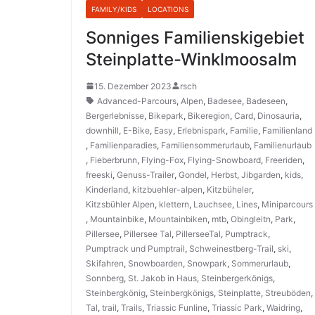
FAMILY/KIDS
LOCATIONS
Sonniges Familienskigebiet
Steinplatte-Winklmoosalm
15. Dezember 2023
rsch
Advanced-Parcours
,
Alpen
,
Badesee
,
Badeseen
,
Bergerlebnisse
,
Bikepark
,
Bikeregion
,
Card
,
Dinosauria
,
downhill
,
E-Bike
,
Easy
,
Erlebnispark
,
Familie
,
Familienland
,
Familienparadies
,
Familiensommerurlaub
,
Familienurlaub
,
Fieberbrunn
,
Flying-Fox
,
Flying-Snowboard
,
Freeriden
,
freeski
,
Genuss-Trailer
,
Gondel
,
Herbst
,
Jibgarden
,
kids
,
Kinderland
,
kitzbuehler-alpen
,
Kitzbüheler
,
Kitzsbühler Alpen
,
klettern
,
Lauchsee
,
Lines
,
Miniparcours
,
Mountainbike
,
Mountainbiken
,
mtb
,
Obingleitn
,
Park
,
Pillersee
,
Pillersee Tal
,
PillerseeTal
,
Pumptrack
,
Pumptrack und Pumptrail
,
Schweinestberg-Trail
,
ski
,
Skifahren
,
Snowboarden
,
Snowpark
,
Sommerurlaub
,
Sonnberg
,
St. Jakob in Haus
,
Steinbergerkönigs
,
Steinbergkönig
,
Steinbergkönigs
,
Steinplatte
,
Streuböden
,
Tal
,
trail
,
Trails
,
Triassic Funline
,
Triassic Park
,
Waidring
,