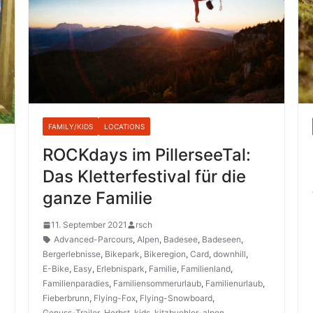
FAMILY/KIDS
LOCATIONS
ROCKdays im PillerseeTal:
Das Kletterfestival für die
ganze Familie
11. September 2021
rsch
Advanced-Parcours
,
Alpen
,
Badesee
,
Badeseen
,
Bergerlebnisse
,
Bikepark
,
Bikeregion
,
Card
,
downhill
,
E-Bike
,
Easy
,
Erlebnispark
,
Familie
,
Familienland
,
Familienparadies
,
Familiensommerurlaub
,
Familienurlaub
,
Fieberbrunn
,
Flying-Fox
,
Flying-Snowboard
,
Genuss-Trailer
,
Herbst
,
kids
,
kitzbuehler-alpen
,