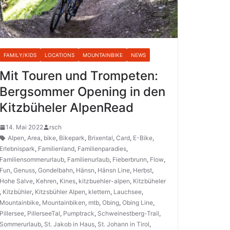
FAMILY/KIDS
LOCATIONS
MOUNTAINBIKE
NEWS
Mit Touren und Trompeten:
Bergsommer Opening in den
Kitzbüheler AlpenRead
14. Mai 2022
rsch
Alpen
,
Area
,
bike
,
Bikepark
,
Brixental
,
Card
,
E-Bike
,
Erlebnispark
,
Familienland
,
Familienparadies
,
Familiensommerurlaub
,
Familienurlaub
,
Fieberbrunn
,
Flow
,
Fun
,
Genuss
,
Gondelbahn
,
Hänsn
,
Hänsn Line
,
Herbst
,
Hohe Salve
,
Kehren
,
Kines
,
kitzbuehler-alpen
,
Kitzbüheler
,
Kitzbühler
,
Kitzsbühler Alpen
,
klettern
,
Lauchsee
,
Mountainbike
,
Mountainbiken
,
mtb
,
Obing
,
Obing Line
,
Pillersee
,
PillerseeTal
,
Pumptrack
,
Schweinestberg-Trail
,
Sommerurlaub
,
St. Jakob in Haus
,
St. Johann in Tirol
,