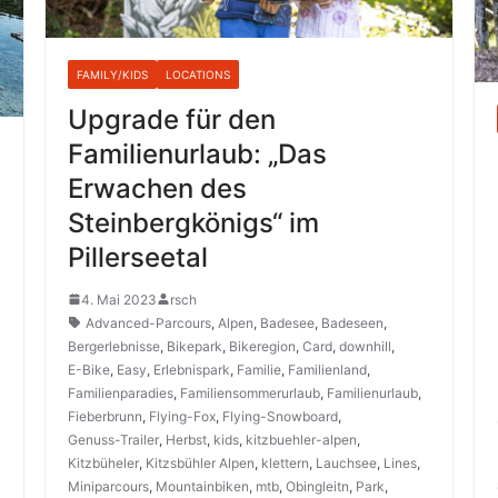
FAMILY/KIDS
LOCATIONS
Upgrade für den
Familienurlaub: „Das
Erwachen des
Steinbergkönigs“ im
Pillerseetal
4. Mai 2023
rsch
Advanced-Parcours
,
Alpen
,
Badesee
,
Badeseen
,
Bergerlebnisse
,
Bikepark
,
Bikeregion
,
Card
,
downhill
,
E-Bike
,
Easy
,
Erlebnispark
,
Familie
,
Familienland
,
Familienparadies
,
Familiensommerurlaub
,
Familienurlaub
,
Fieberbrunn
,
Flying-Fox
,
Flying-Snowboard
,
Genuss-Trailer
,
Herbst
,
kids
,
kitzbuehler-alpen
,
Kitzbüheler
,
Kitzsbühler Alpen
,
klettern
,
Lauchsee
,
Lines
,
Miniparcours
,
Mountainbiken
,
mtb
,
Obingleitn
,
Park
,