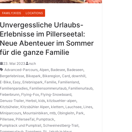
FAMILY/KIDS
LOCATIONS
Unvergessliche Urlaubs-
Erlebnisse im Pillerseetal:
Neue Abenteuer im Sommer
für die ganze Familie
23. Mai 2023
rsch
Advanced-Parcours
,
Alpen
,
Badesee
,
Badeseen
,
Bergerlebnisse
,
Bikepark
,
Bikeregion
,
Card
,
downhill
,
E-Bike
,
Easy
,
Erlebnispark
,
Familie
,
Familienland
,
Familienparadies
,
Familiensommerurlaub
,
Familienurlaub
,
Fieberbrunn
,
Flying-Fox
,
Flying-Snowboard
,
Genuss-Trailer
,
Herbst
,
kids
,
kitzbuehler-alpen
,
Kitzbüheler
,
Kitzsbühler Alpen
,
klettern
,
Lauchsee
,
Lines
,
Miniparcours
,
Mountainbiken
,
mtb
,
Obingleitn
,
Park
,
Pillersee
,
PillerseeTal
,
Pumptrack
,
Pumptrack und Pumptrail
,
Schweinestberg-Trail
,
Sommerurlaub
,
Sonnberg
,
St. Jakob in Haus
,