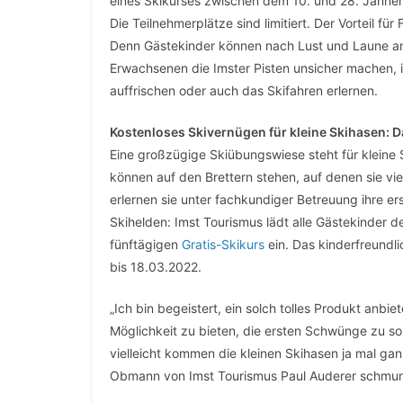
eines Skikurses zwischen dem 10. und 28. Jänner 
Die Teilnehmerplätze sind limitiert. Der Vorteil fü
Denn Gästekinder können nach Lust und Laune an
Erwachsenen die Imster Pisten unsicher machen,
auffrischen oder auch das Skifahren erlernen.
Kostenloses Skivernügen für kleine Skihasen: 
Eine großzügige Skiübungswiese steht für kleine S
können auf den Brettern stehen, auf denen sie vie
erlernen sie unter fachkundiger Betreuung ihre ers
Skihelden: Imst Tourismus lädt alle Gästekinder 
fünftägigen
Gratis-Skikurs
ein. Das kinderfreundl
bis 18.03.2022.
„Ich bin begeistert, ein solch tolles Produkt anbi
Möglichkeit zu bieten, die ersten Schwünge zu sol
vielleicht kommen die kleinen Skihasen ja mal gan
Obmann von Imst Tourismus Paul Auderer schmun