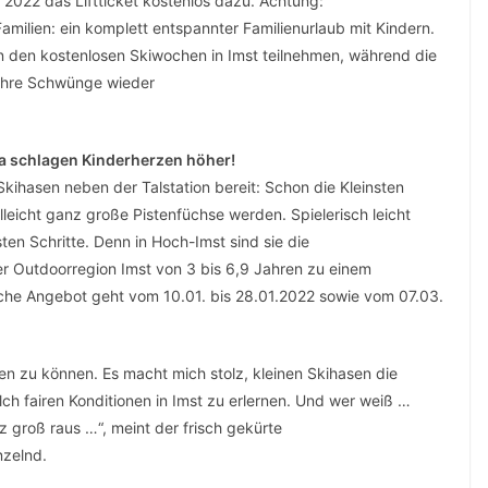
2022 das Liftticket kostenlos dazu. Achtung:
r Familien: ein komplett entspannter Familienurlaub mit Kindern.
 den kostenlosen Skiwochen in Imst teilnehmen, während die
 ihre Schwünge wieder
Da schlagen Kinderherzen höher!
kihasen neben der Talstation bereit: Schon die Kleinsten
lleicht ganz große Pistenfüchse werden. Spielerisch leicht
ten Schritte. Denn in Hoch-Imst sind sie die
der Outdoorregion Imst von 3 bis 6,9 Jahren zu einem
iche Angebot geht vom 10.01. bis 28.01.2022 sowie vom 07.03.
eten zu können. Es macht mich stolz, kleinen Skihasen die
ch fairen Konditionen in Imst zu erlernen. Und wer weiß …
z groß raus …“, meint der frisch gekürte
zelnd.