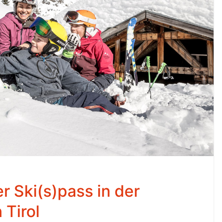
r Ski(s)pass in der
 Tirol