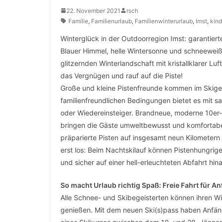
22. November 2021
rsch
Familie
,
Familienurlaub
,
Familienwinterurlaub
,
Imst
,
kind
Winterglück in der Outdoorregion Imst: garantier
Blauer Himmel, helle Wintersonne und schneeweiße 
glitzernden Winterlandschaft mit kristallklarer Luf
das Vergnügen und rauf auf die Piste!
Große und kleine Pistenfreunde kommen im Skigebi
familienfreundlichen Bedingungen bietet es mit s
oder Wiedereinsteiger. Brandneue, moderne 10er-G
bringen die Gäste umweltbewusst und komfortabel
präparierte Pisten auf insgesamt neun Kilometern
erst los: Beim Nachtskilauf können Pistenhungri
und sicher auf einer hell-erleuchteten Abfahrt hina
So macht Urlaub richtig Spaß: Freie Fahrt für Anf
Alle Schnee- und Skibegeisterten können ihren W
genießen. Mit dem neuen Ski(s)pass haben Anfänge