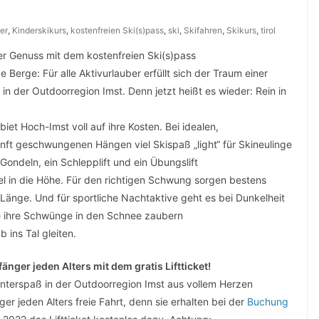
er
,
Kinderskikurs
,
kostenfreien Ski(s)pass
,
ski
,
Skifahren
,
Skikurs
,
tirol
ter Genuss mit dem kostenfreien Ski(s)pass
Berge: Für alle Aktivurlauber erfüllt sich der Traum einer
t in der Outdoorregion Imst. Denn jetzt heißt es wieder: Rein in
et Hoch-Imst voll auf ihre Kosten. Bei idealen,
anft geschwungenen Hängen viel Skispaß „light“ für Skineulinge
ondeln, ein Schlepplift und ein Übungslift
 in die Höhe. Für den richtigen Schwung sorgen bestens
 Länge. Und für sportliche Nachtaktive geht es bei Dunkelheit
ge ihre Schwünge in den Schnee zaubern
b ins Tal gleiten.
änger jeden Alters mit dem gratis Liftticket!
interspaß in der Outdoorregion Imst aus vollem Herzen
r jeden Alters freie Fahrt, denn sie erhalten bei der
Buchung