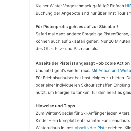
Kleiner Winter-Vorgeschmack gefällig? Einfach
HI
Buchung der Angebote sind nur über Imst Touris
Für Pistenprofis geht es auf zur Skisafari!
Safari mal ganz anders: Ehrgeizige Pistenfüchse,
können auch auf Skisafari gehen: Nur 20 Minuten 
des Ötz-, Pitz- und Paznauntals.
Abseits der Piste ist angesagt – ob coole Actio
Und jetzt geht’s wieder raus:
Mit Action und Wint
Für Erlebnisurlauber hat Imst einiges zu bieten.
oder einer individuellen Skitour schaffen Erholung
nutzt, um Energie zu tanken, für den heißt es glei
Hinweise und Tipps
Zum Winter-Special für Ski-Anfänger jeden Alters
Kinder – ein komplett entspannter Familienurlaub.
Winterurlaub in Imst
abseits der Piste
erleben. Kli