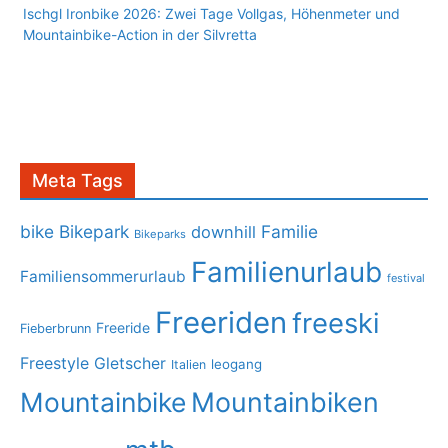
Ischgl Ironbike 2026: Zwei Tage Vollgas, Höhenmeter und
Mountainbike-Action in der Silvretta
Meta Tags
bike
Bikepark
Familie
downhill
Bikeparks
Familienurlaub
Familiensommerurlaub
festival
Freeriden
freeski
Freeride
Fieberbrunn
Freestyle
Gletscher
leogang
Italien
Mountainbike
Mountainbiken