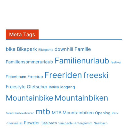
Meta Tags
bike
Bikepark
Familie
downhill
Bikeparks
Familienurlaub
Familiensommerurlaub
festival
Freeriden
freeski
Freeride
Fieberbrunn
Freestyle
Gletscher
leogang
Italien
Mountainbike
Mountainbiken
mtb
MTB Mountainbiken
Opening
Mountainbiketouren
Park
Powder
Saalbach
PillerseeTal
Saalbach-Hinterglemm
Saalbach