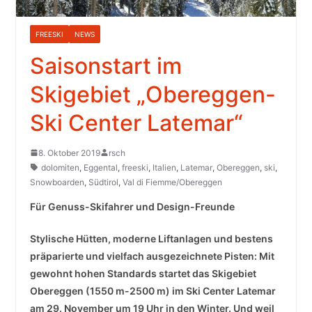
FREESKI
NEWS
Saisonstart im
Skigebiet „Obereggen-
Ski Center Latemar“
8. Oktober 2019
rsch
dolomiten
,
Eggental
,
freeski
,
Italien
,
Latemar
,
Obereggen
,
ski
,
Snowboarden
,
Südtirol
,
Val di Fiemme/Obereggen
Für Genuss-Skifahrer und Design-Freunde
Stylische Hütten, moderne Liftanlagen und bestens
präparierte und vielfach ausgezeichnete Pisten: Mit
gewohnt hohen Standards startet das Skigebiet
Obereggen (1550 m-2500 m) im Ski Center Latemar
am 29. November um 19 Uhr in den Winter. Und weil