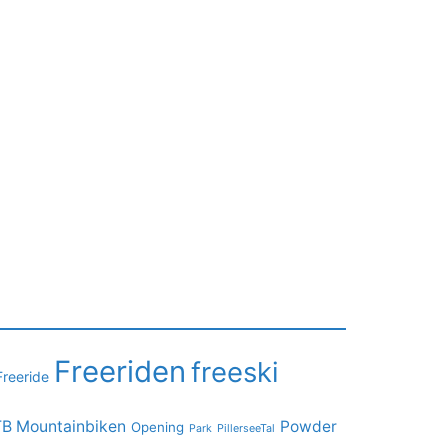
Freeriden
freeski
Freeride
B Mountainbiken
Powder
Opening
PillerseeTal
Park