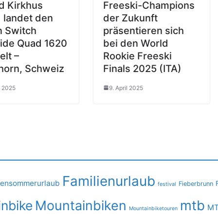
d Kirkhus
Freeski-Champions
 landet den
der Zukunft
n Switch
präsentieren sich
ide Quad 1620
bei den World
elt –
Rookie Freeski
thorn, Schweiz
Finals 2025 (ITA)
l 2025
9. April 2025
Familienurlaub
iensommerurlaub
Fieberbrunn
festival
mtb
nbike
Mountainbiken
MT
Mountainbiketouren