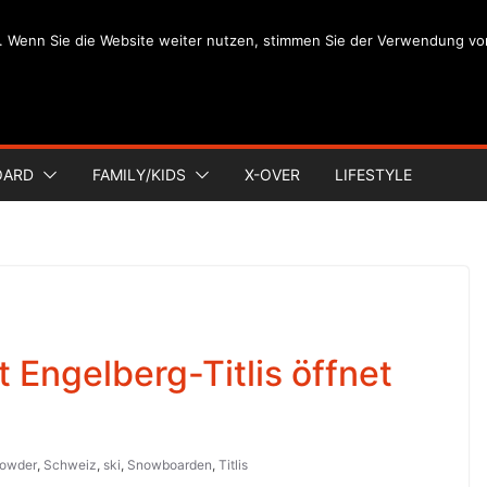
. Wenn Sie die Website weiter nutzen, stimmen Sie der Verwendung vo
OARD
FAMILY/KIDS
X-OVER
LIFESTYLE
t Engelberg-Titlis öffnet
owder
,
Schweiz
,
ski
,
Snowboarden
,
Titlis