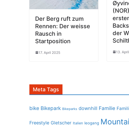
Øyvin
(NOR)
erste
Der Berg ruft zum
Backs
Rennen: Der weisse
der W
Rausch in
Schil
Startposition
13. Apri
17. April 2025
Meta Tags
bike
Bikepark
Familie
downhill
Famil
Bikeparks
Mountai
Freestyle
Gletscher
leogang
Italien