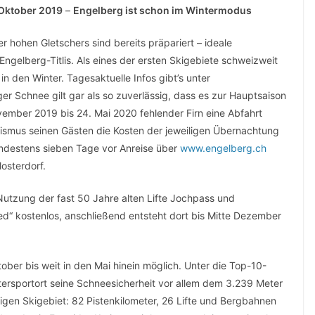
 Oktober 2019
–
Engelberg ist schon im Wintermodus
r hohen Gletschers sind bereits präpariert – ideale
ngelberg-Titlis. Als eines der ersten Skigebiete schweizweit
n den Winter. Tagesaktuelle Infos gibt’s unter
ger Schnee gilt gar als so zuverlässig, dass es zur Hauptsaison
ovember 2019 bis 24. Mai 2020 fehlender Firn eine Abfahrt
rismus seinen Gästen die Kosten der jeweiligen Übernachtung
ndestens sieben Tage vor Anreise über
www.engelberg.ch
osterdorf.
Nutzung der fast 50 Jahre alten Lifte Jochpass und
d“ kostenlos, anschließend entsteht dort bis Mitte Dezember
ober bis weit in den Mai hinein möglich. Unter die Top-10-
tersportort seine Schneesicherheit vor allem dem 3.239 Meter
igen Skigebiet: 82 Pistenkilometer, 26 Lifte und Bergbahnen