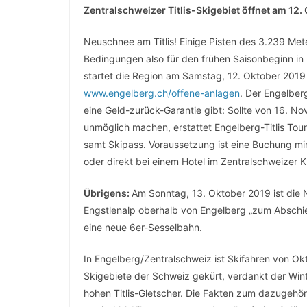
Zentralschweizer Titlis-Skigebiet öffnet am 12.
Neuschnee am Titlis! Einige Pisten des 3.239 Mete
Bedingungen also für den frühen Saisonbeginn in E
startet die Region am Samstag, 12. Oktober 2019 i
www.engelberg.ch/offene-anlagen
. Der Engelber
eine Geld-zurück-Garantie gibt: Sollte von 16. N
unmöglich machen, erstattet Engelberg-Titlis Tou
samt Skipass. Voraussetzung ist eine Buchung mi
oder direkt bei einem Hotel im Zentralschweizer Kl
Übrigens:
Am Sonntag, 13. Oktober 2019 ist die 
Engstlenalp oberhalb von Engelberg „zum Abschie
eine neue 6er-Sesselbahn.
In Engelberg/Zentralschweiz ist Skifahren von Okt
Skigebiete der Schweiz gekürt, verdankt der Win
hohen Titlis-Gletscher. Die Fakten zum dazugehör