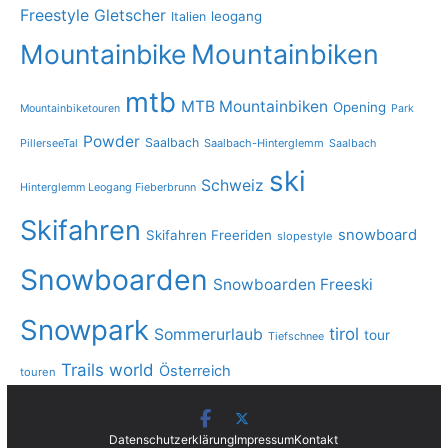
Freestyle
Gletscher
leogang
Italien
Mountainbike
Mountainbiken
mtb
MTB Mountainbiken
Opening
Mountainbiketouren
Park
Powder
Saalbach
PillerseeTal
Saalbach-Hinterglemm
Saalbach
ski
Schweiz
Hinterglemm Leogang Fieberbrunn
Skifahren
snowboard
Skifahren Freeriden
slopestyle
Snowboarden
Snowboarden Freeski
Snowpark
tirol
Sommerurlaub
tour
Tiefschnee
Trails
world
Österreich
touren
Datenschutzerklärung
Impressum
Kontakt