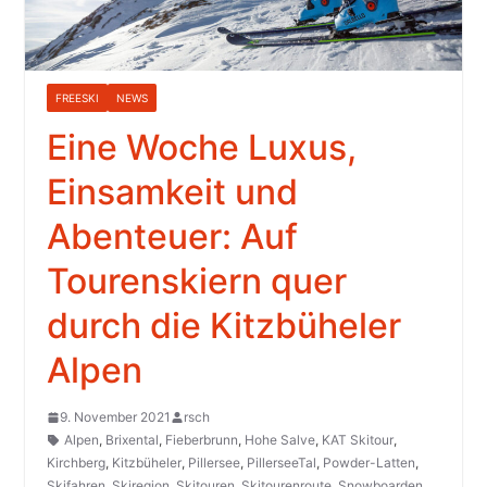
FREESKI
NEWS
Eine Woche Luxus,
Einsamkeit und
Abenteuer: Auf
Tourenskiern quer
durch die Kitzbüheler
Alpen
9. November 2021
rsch
Alpen
,
Brixental
,
Fieberbrunn
,
Hohe Salve
,
KAT Skitour
,
Kirchberg
,
Kitzbüheler
,
Pillersee
,
PillerseeTal
,
Powder-Latten
,
Skifahren
,
Skiregion
,
Skitouren
,
Skitourenroute
,
Snowboarden
,