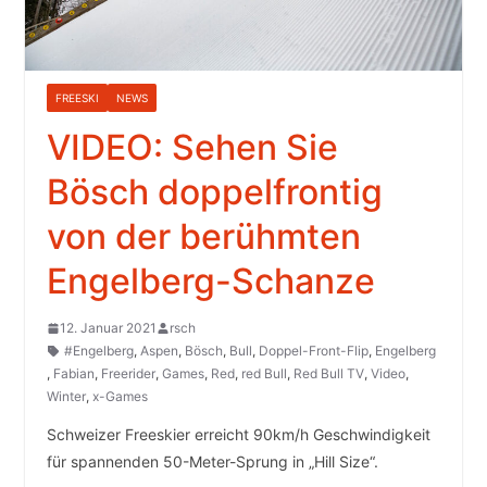
FREESKI
NEWS
VIDEO: Sehen Sie
Bösch doppelfrontig
von der berühmten
Engelberg-Schanze
12. Januar 2021
rsch
#Engelberg
,
Aspen
,
Bösch
,
Bull
,
Doppel-Front-Flip
,
Engelberg
,
Fabian
,
Freerider
,
Games
,
Red
,
red Bull
,
Red Bull TV
,
Video
,
Winter
,
x-Games
Schweizer Freeskier erreicht 90km/h Geschwindigkeit
für spannenden 50-Meter-Sprung in „Hill Size“.