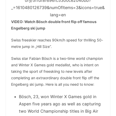
ory/5ffdf8f696fc5300ce2040bb?
_=1610480126739&numOfItems=3&icons=true&
lang=en
VIDEO: Watch Bösch double front flip off famous
Engelberg ski jump
Swiss freeskier reaches 90km/h speed for thrilling 50-
metre jump in „Hill Size“.
Swiss star Fabian Bösch is a two-time world champion
and Winter X Games gold medallist, who is intent on
taking the sport of freeskiing to new levels after
completing an extraordinary double front flip off the
Engelberg ski jump. Here is all you need to know:
Bösch, 23, won Winter X Games gold in
Aspen five years ago as well as capturing
two World Championship titles in Big Air