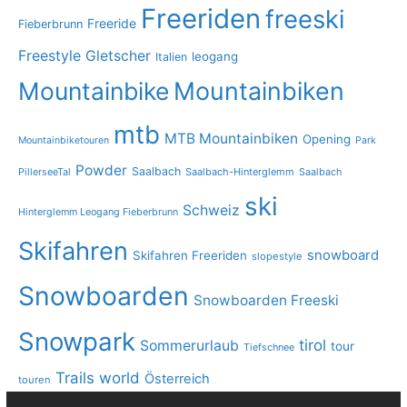
Freeriden
freeski
Freeride
Fieberbrunn
Freestyle
Gletscher
leogang
Italien
Mountainbike
Mountainbiken
mtb
MTB Mountainbiken
Opening
Mountainbiketouren
Park
Powder
Saalbach
PillerseeTal
Saalbach-Hinterglemm
Saalbach
ski
Schweiz
Hinterglemm Leogang Fieberbrunn
Skifahren
snowboard
Skifahren Freeriden
slopestyle
Snowboarden
Snowboarden Freeski
Snowpark
tirol
Sommerurlaub
tour
Tiefschnee
Trails
world
Österreich
touren