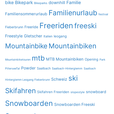
bike
Bikepark
Familie
downhill
Bikeparks
Familienurlaub
Familiensommerurlaub
festival
Freeriden
freeski
Freeride
Fieberbrunn
Freestyle
Gletscher
leogang
Italien
Mountainbike
Mountainbiken
mtb
MTB Mountainbiken
Opening
Mountainbiketouren
Park
Powder
Saalbach
PillerseeTal
Saalbach-Hinterglemm
Saalbach
ski
Schweiz
Hinterglemm Leogang Fieberbrunn
Skifahren
snowboard
Skifahren Freeriden
slopestyle
Snowboarden
Snowboarden Freeski