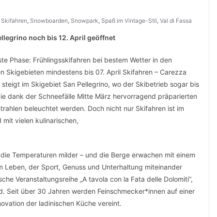
,
Skifahren
,
Snowboarden
,
Snowpark
,
Spaß im Vintage-Stil
,
Val di Fassa
llegrino noch bis 12. April geöffnet
ivste Phase: Frühlingsskifahren bei bestem Wetter in den
len Skigebieten mindestens bis 07. April Skifahren – Carezza
 steigt im Skigebiet San Pellegrino, wo der Skibetrieb sogar bis
m die dank der Schneefälle Mitte März hervorragend präparierten
trahlen beleuchtet werden. Doch nicht nur Skifahren ist im
mit vielen kulinarischen,
 die Temperaturen milder – und die Berge erwachen mit einem
 Leben, der Sport, Genuss und Unterhaltung miteinander
che Veranstaltungsreihe „A tavola con la Fata delle Dolomiti”,
nd. Seit über 30 Jahren werden Feinschmecker*innen auf einer
nnovation der ladinischen Küche vereint.