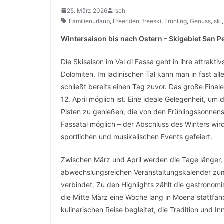
25. März 2026
rsch
Familienurlaub
,
Freeriden
,
freeski
,
Frühling
,
Genuss
,
ski
Wintersaison bis nach Ostern – Skigebiet San Pe
Die Skisaison im Val di Fassa geht in ihre attrakt
Dolomiten. Im ladinischen Tal kann man in fast al
schließt bereits einen Tag zuvor. Das große Finale
12. April möglich ist. Eine ideale Gelegenheit, u
Pisten zu genießen, die von den Frühlingssonnens
Fassatal möglich – der Abschluss des Winters wird 
sportlichen und musikalischen Events gefeiert.
Zwischen März und April werden die Tage länger,
abwechslungsreichen Veranstaltungskalender zum
verbindet. Zu den Highlights zählt die gastronomis
die Mitte März eine Woche lang in Moena stattfa
kulinarischen Reise begleitet, die Tradition und I