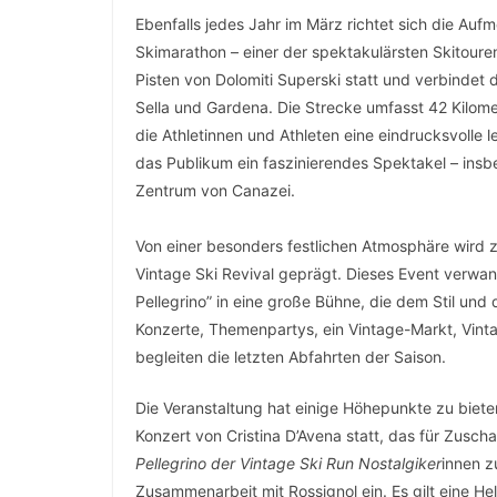
Ebenfalls jedes Jahr im März richtet sich die Au
Skimarathon – einer der spektakulärsten Skitour
Pisten von Dolomiti Superski statt und verbindet
Sella und Gardena. Die Strecke umfasst 42 Kilome
die Athletinnen und Athleten eine eindrucksvolle
das Publikum ein faszinierendes Spektakel – insb
Zentrum von Canazei.
Von einer besonders festlichen Atmosphäre wird
Vintage Ski Revival geprägt. Dieses Event verwan
Pellegrino” in eine große Bühne, die dem Stil und
Konzerte, Themenpartys, ein Vintage-Markt, Vint
begleiten die letzten Abfahrten der Saison.
Die Veranstaltung hat einige Höhepunkte zu biete
Konzert von Cristina D’Avena statt, das für Zusch
Pellegrino der Vintage Ski Run Nostalgiker
innen z
Zusammenarbeit mit Rossignol ein. Es gilt eine He