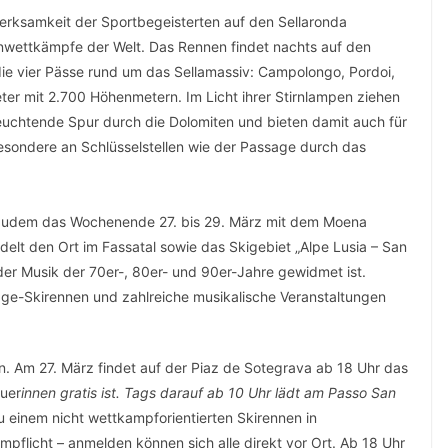
fmerksamkeit der Sportbegeisterten auf den Sellaronda
enwettkämpfe der Welt. Das Rennen findet nachts auf den
 die vier Pässe rund um das Sellamassiv: Campolongo, Pordoi,
ter mit 2.700 Höhenmetern. Im Licht ihrer Stirnlampen ziehen
 leuchtende Spur durch die Dolomiten und bieten damit auch für
esondere an Schlüsselstellen wie der Passage durch das
 zudem das Wochenende 27. bis 29. März mit dem Moena
delt den Ort im Fassatal sowie das Skigebiet „Alpe Lusia – San
 der Musik der 70er-, 80er- und 90er-Jahre gewidmet ist.
age-Skirennen und zahlreiche musikalische Veranstaltungen
n. Am 27. März findet auf der Piaz de Sotegrava ab 18 Uhr das
auer
innen gratis ist. Tags darauf ab 10 Uhr lädt am Passo San
u einem nicht wettkampforientierten Skirennen in
lmpflicht – anmelden können sich alle direkt vor Ort. Ab 18 Uhr