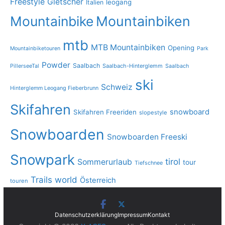
Freestyle
Gletscher
leogang
Italien
Mountainbike
Mountainbiken
mtb
MTB Mountainbiken
Opening
Mountainbiketouren
Park
Powder
Saalbach
PillerseeTal
Saalbach-Hinterglemm
Saalbach
ski
Schweiz
Hinterglemm Leogang Fieberbrunn
Skifahren
snowboard
Skifahren Freeriden
slopestyle
Snowboarden
Snowboarden Freeski
Snowpark
tirol
Sommerurlaub
tour
Tiefschnee
Trails
world
Österreich
touren
Datenschutzerklärung
Impressum
Kontakt