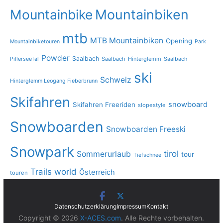
Mountainbike
Mountainbiken
mtb
MTB Mountainbiken
Opening
Mountainbiketouren
Park
Powder
Saalbach
PillerseeTal
Saalbach-Hinterglemm
Saalbach
ski
Schweiz
Hinterglemm Leogang Fieberbrunn
Skifahren
snowboard
Skifahren Freeriden
slopestyle
Snowboarden
Snowboarden Freeski
Snowpark
tirol
Sommerurlaub
tour
Tiefschnee
Trails
world
Österreich
touren
Datenschutzerklärung
Impressum
Kontakt
Copyright © 2026
X-ACES.com
. Alle Rechte vorbehalten.