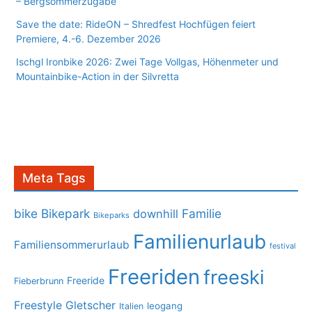
– Bergsommerzugabe
Save the date: RideON – Shredfest Hochfügen feiert
Premiere, 4.-6. Dezember 2026
Ischgl Ironbike 2026: Zwei Tage Vollgas, Höhenmeter und
Mountainbike-Action in der Silvretta
Meta Tags
bike
Bikepark
Familie
downhill
Bikeparks
Familienurlaub
Familiensommerurlaub
festival
Freeriden
freeski
Freeride
Fieberbrunn
Freestyle
Gletscher
leogang
Italien