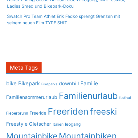
Ladies Shred und Bikepark-Doku
Swatch Pro Team Athlet Erik Fedko sprengt Grenzen mit
seinem neuen Film TYPE SHIT
Meta Tags
bike
Bikepark
Familie
downhill
Bikeparks
Familienurlaub
Familiensommerurlaub
festival
Freeriden
freeski
Freeride
Fieberbrunn
Freestyle
Gletscher
leogang
Italien
Mountainbike
Mountainbiken