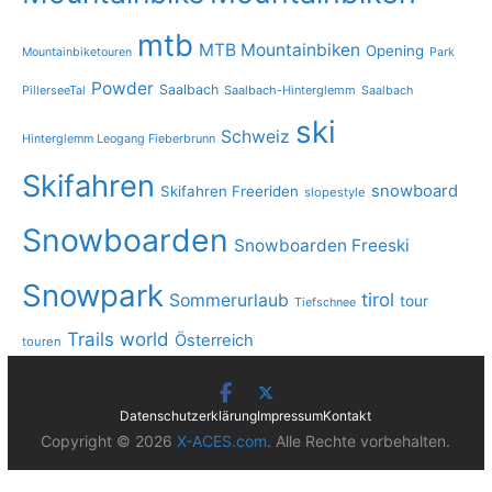
mtb
MTB Mountainbiken
Opening
Mountainbiketouren
Park
Powder
Saalbach
PillerseeTal
Saalbach-Hinterglemm
Saalbach
ski
Schweiz
Hinterglemm Leogang Fieberbrunn
Skifahren
snowboard
Skifahren Freeriden
slopestyle
Snowboarden
Snowboarden Freeski
Snowpark
tirol
Sommerurlaub
tour
Tiefschnee
Trails
world
Österreich
touren
Datenschutzerklärung
Impressum
Kontakt
Copyright © 2026
X-ACES.com
. Alle Rechte vorbehalten.