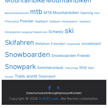
Mountainbike
Mountainbiken
mtb
MTB Mountainbiken
Opening
Mountainbiketouren
Park
Powder
Saalbach
PillerseeTal
Saalbach-Hinterglemm
Saalbach
ski
Schweiz
Hinterglemm Leogang Fieberbrunn
Skifahren
snowboard
Skifahren Freeriden
slopestyle
Snowboarden
Snowboarden Freeski
Snowpark
tirol
Sommerurlaub
tour
Tiefschnee
Trails
world
Österreich
touren
Datenschutzerklärung
Impressum
Kontakt
Copyright © 2026
X-ACES.com
. Alle Rechte vorbehalten.