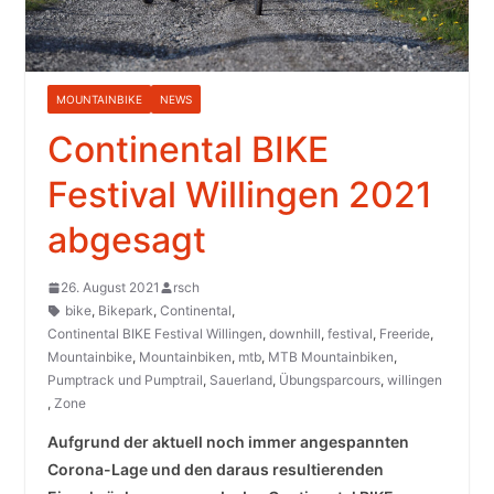
MOUNTAINBIKE
NEWS
Continental BIKE
Festival Willingen 2021
abgesagt
26. August 2021
rsch
bike
,
Bikepark
,
Continental
,
Continental BIKE Festival Willingen
,
downhill
,
festival
,
Freeride
,
Mountainbike
,
Mountainbiken
,
mtb
,
MTB Mountainbiken
,
Pumptrack und Pumptrail
,
Sauerland
,
Übungsparcours
,
willingen
,
Zone
Aufgrund der aktuell noch immer angespannten
Corona-Lage und den daraus resultierenden