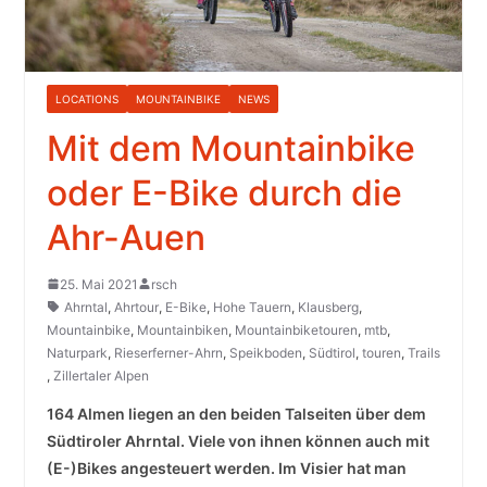
LOCATIONS
MOUNTAINBIKE
NEWS
Mit dem Mountainbike
oder E-Bike durch die
Ahr-Auen
25. Mai 2021
rsch
Ahrntal
,
Ahrtour
,
E-Bike
,
Hohe Tauern
,
Klausberg
,
Mountainbike
,
Mountainbiken
,
Mountainbiketouren
,
mtb
,
Naturpark
,
Rieserferner-Ahrn
,
Speikboden
,
Südtirol
,
touren
,
Trails
,
Zillertaler Alpen
164 Almen liegen an den beiden Talseiten über dem
Südtiroler Ahrntal. Viele von ihnen können auch mit
(E-)Bikes angesteuert werden. Im Visier hat man