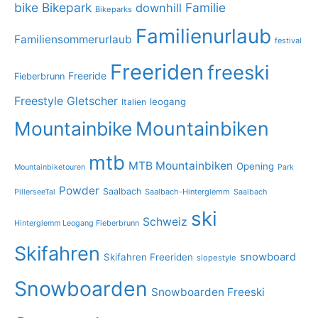
bike
Bikepark
Familie
downhill
Bikeparks
Familienurlaub
Familiensommerurlaub
festival
Freeriden
freeski
Freeride
Fieberbrunn
Freestyle
Gletscher
leogang
Italien
Mountainbike
Mountainbiken
mtb
MTB Mountainbiken
Opening
Mountainbiketouren
Park
Powder
Saalbach
PillerseeTal
Saalbach-Hinterglemm
Saalbach
ski
Schweiz
Hinterglemm Leogang Fieberbrunn
Skifahren
snowboard
Skifahren Freeriden
slopestyle
Snowboarden
Snowboarden Freeski