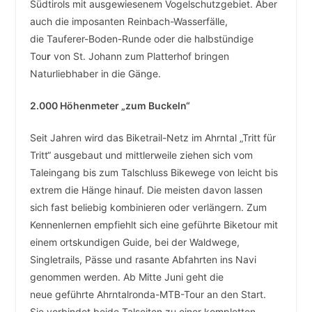
Südtirols mit ausgewiesenem Vogelschutzgebiet. Aber
auch die imposanten Reinbach-Wasserfälle,
die Tauferer-Boden-Runde oder die halbstündige
Tou
r
von St. Johann zum Platterhof bringen
Naturliebhaber in die Gänge.
2.000 Höhenmeter „zum Buckeln“
Seit Jahren wird das Biketrail-Netz im Ahrntal „Tritt für
Tritt“ ausgebaut und mittlerweile ziehen sich vom
Taleingang bis zum Talschluss Bikewege von leicht bis
extrem die Hänge hinauf. Die meisten davon lassen
sich fast beliebig kombinieren oder verlängern. Zum
Kennenlernen empfiehlt sich eine geführte Biketour mit
einem ortskundigen Guide, bei der Waldwege,
Singletrails, Pässe und rasante Abfahrten ins Navi
genommen werden. Ab Mitte Juni geht die
neue geführte Ahrntalronda-MTB-Tour an den Start.
Sie verbindet beide Talseiten zu einer kompletten