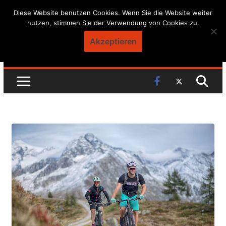
Skip
Diese Website benutzen Cookies. Wenn Sie die Website weiter
nutzen, stimmen Sie der Verwendung von Cookies zu.
to
content
Akzeptieren