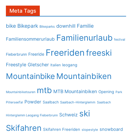
Meta Tags
bike
Bikepark
Familie
downhill
Bikeparks
Familienurlaub
Familiensommerurlaub
festival
Freeriden
freeski
Freeride
Fieberbrunn
Freestyle
Gletscher
leogang
Italien
Mountainbike
Mountainbiken
mtb
MTB Mountainbiken
Opening
Mountainbiketouren
Park
Powder
Saalbach
PillerseeTal
Saalbach-Hinterglemm
Saalbach
ski
Schweiz
Hinterglemm Leogang Fieberbrunn
Skifahren
snowboard
Skifahren Freeriden
slopestyle