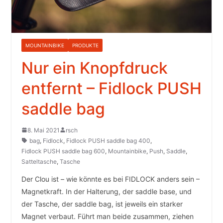
MOUNTAINBIKE
PRODUKTE
Nur ein Knopfdruck
entfernt – Fidlock PUSH
saddle bag
8. Mai 2021
rsch
bag
,
Fidlock
,
Fidlock PUSH saddle bag 400
,
Fidlock PUSH saddle bag 600
,
Mountainbike
,
Push
,
Saddle
,
Satteltasche
,
Tasche
Der Clou ist – wie könnte es bei FIDLOCK anders sein –
Magnetkraft. In der Halterung, der saddle base, und
der Tasche, der saddle bag, ist jeweils ein starker
Magnet verbaut. Führt man beide zusammen, ziehen