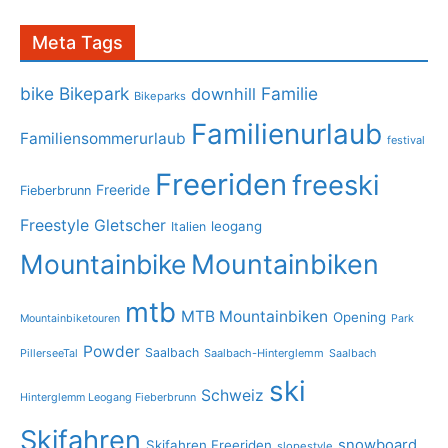
Meta Tags
bike
Bikepark
Familie
downhill
Bikeparks
Familienurlaub
Familiensommerurlaub
festival
Freeriden
freeski
Freeride
Fieberbrunn
Freestyle
Gletscher
leogang
Italien
Mountainbike
Mountainbiken
mtb
MTB Mountainbiken
Opening
Mountainbiketouren
Park
Powder
Saalbach
PillerseeTal
Saalbach-Hinterglemm
Saalbach
ski
Schweiz
Hinterglemm Leogang Fieberbrunn
Skifahren
snowboard
Skifahren Freeriden
slopestyle