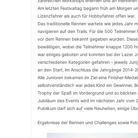
zahlreichen Workshops erlernen und an mehreren
Am letzten Festivaltag begann früh am Morgen um
Lizenzfahrer als auch für Hobbyfahrer offen war.
Das traditionelle Rennen wartete wie jedes Jahr 
navigieren auf den Trails. Für die 500 Teilnehmer
vor dem Rennen bekannt gegeben wurden. Dieses
bewältigen, wobei die Teilnehmer knappe 1200 hm
war einiges geboten und konnten bei der Lazer J
verschiedenen Kategorien gefahren – jeweils Ju
an den Start, im Anschluss die Jahrgänge 2014-
Alle Junioren bekamen im Ziel eine Finisher-Medai
selbstverständlich war jedes Kind ein Gewinner. B
Trophy der Spaß im Vordergrund und so blickten d
Jubiläum des Events wird im nächsten Jahr vom 24
Publikum darf sich auf viele Neuheiten, einige 
Ergebnisse der Rennen und Challenges sowie Foto