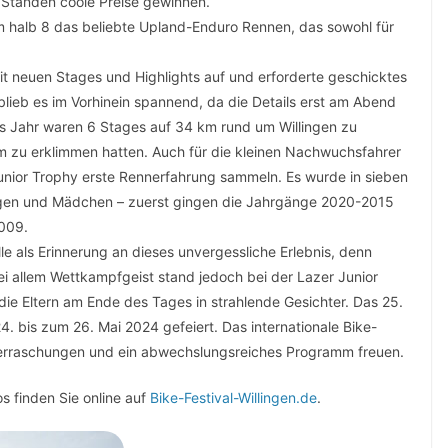
 Ständen coole Preise gewinnen.
 halb 8 das beliebte Upland-Enduro Rennen, das sowohl für
mit neuen Stages und Highlights auf und erforderte geschicktes
 blieb es im Vorhinein spannend, da die Details erst am Abend
 Jahr waren 6 Stages auf 34 km rund um Willingen zu
 zu erklimmen hatten. Auch für die kleinen Nachwuchsfahrer
unior Trophy erste Rennerfahrung sammeln. Es wurde in sieben
ngen und Mädchen – zuerst gingen die Jahrgänge 2020-2015
2009.
lle als Erinnerung an dieses unvergessliche Erlebnis, denn
ei allem Wettkampfgeist stand jedoch bei der Lazer Junior
ie Eltern am Ende des Tages in strahlende Gesichter. Das 25.
. bis zum 26. Mai 2024 gefeiert. Das internationale Bike-
Überraschungen und ein abwechslungsreiches Programm freuen.
s finden Sie online auf
Bike-Festival-Willingen.de
.