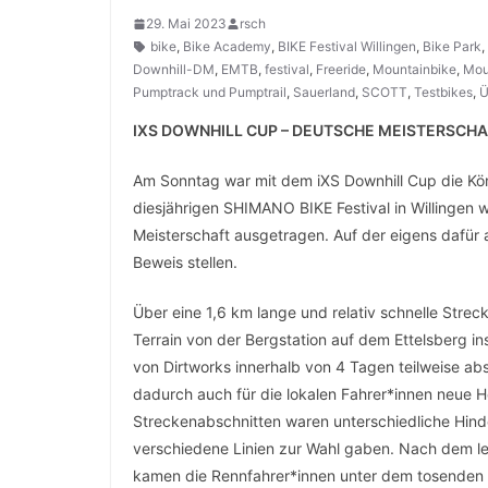
29. Mai 2023
rsch
bike
,
Bike Academy
,
BIKE Festival Willingen
,
Bike Park
,
Downhill-DM
,
EMTB
,
festival
,
Freeride
,
Mountainbike
,
Mou
Pumptrack und Pumptrail
,
Sauerland
,
SCOTT
,
Testbikes
,
Ü
IXS DOWNHILL CUP – DEUTSCHE MEISTERSCH
Am Sonntag war mit dem iXS Downhill Cup die Kön
diesjährigen SHIMANO BIKE Festival in Willingen
Meisterschaft ausgetragen. Auf der eigens dafür 
Beweis stellen.
Über eine 1,6 km lange und relativ schnelle Str
Terrain von der Bergstation auf dem Ettelsberg i
von Dirtworks innerhalb von 4 Tagen teilweise ab
dadurch auch für die lokalen Fahrer*innen neue 
Streckenabschnitten waren unterschiedliche Hinde
verschiedene Linien zur Wahl gaben. Nach dem le
kamen die Rennfahrer*innen unter dem tosenden Bei