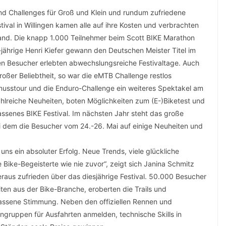
und Challenges für Groß und Klein und rundum zufriedene
ival in Willingen kamen alle auf ihre Kosten und verbrachten
land. Die knapp 1.000 Teilnehmer beim Scott BIKE Marathon
-jährige Henri Kiefer gewann den Deutschen Meister Titel im
hen Besucher erlebten abwechslungsreiche Festivaltage. Auch
großer Beliebtheit, so war die eMTB Challenge restlos
enusstour und die Enduro-Challenge ein weiteres Spektakel am
 zahlreiche Neuheiten, boten Möglichkeiten zum (E-)Biketest und
ssenes BIKE Festival. Im nächsten Jahr steht das große
bei dem die Besucher vom 24.-26. Mai auf einige Neuheiten und
uns ein absoluter Erfolg. Neue Trends, viele glückliche
e Bike-Begeisterte wie nie zuvor“, zeigt sich Janina Schmitz
raus zufrieden über das diesjährige Festival. 50.000 Besucher
iten aus der Bike-Branche, eroberten die Trails und
assene Stimmung. Neben den offiziellen Rennen und
ingruppen für Ausfahrten anmelden, technische Skills in