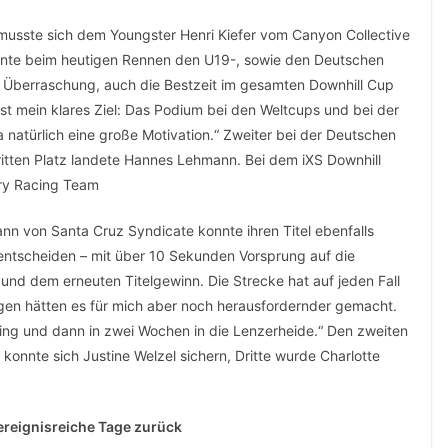
musste sich dem Youngster Henri Kiefer vom Canyon Collective
onnte beim heutigen Rennen den U19-, sowie den Deutschen
sige Überraschung, auch die Bestzeit im gesamten Downhill Cup
 ist mein klares Ziel: Das Podium bei den Weltcups und bei der
a natürlich eine große Motivation.“ Zweiter bei der Deutschen
itten Platz landete Hannes Lehmann. Bei dem iXS Downhill
ry Racing Team
nn von Santa Cruz Syndicate konnte ihren Titel ebenfalls
 entscheiden – mit über 10 Sekunden Vorsprung auf die
 und dem erneuten Titelgewinn. Die Strecke hat auf jeden Fall
en hätten es für mich aber noch herausfordernder gemacht.
ning und dann in zwei Wochen in die Lenzerheide.“ Den zweiten
konnte sich Justine Welzel sichern, Dritte wurde Charlotte
 ereignisreiche Tage zurück