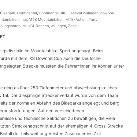
Bikepark
,
Continental
,
Continental BIKE Festival Willingen
,
downhill
,
ntainbiken
,
mtb
,
MTB Mountainbiken
,
MTB-Action
,
Party
,
bungsparcours
,
UCI-Rennen
,
willingen
,
Zone
AFT
igsdisziplin im Mountainbike-Sport angesagt. Beim
 wurde mit dem iXS Downhill Cup auch die Deutsche
angelegten Strecke mussten die Fahrer*innen ihr Können unter
ecke ging es über 250 Tiefenmeter und abwechslungsreiches
ns Tal. Der diesjährige Streckenverlauf wurde von dem Team
seits der normalen Abfahrt des Bikeparks angelegt und barg
Herausforderungen. Auf den verschiedenen
rnisse und technische Sektionen zu bewältigen, die viele
tzten Streckenabschnitt auf der ehemaligen 4-Cross-Strecke
fall der teils weit angereisten Zuschauer ins Ziel.