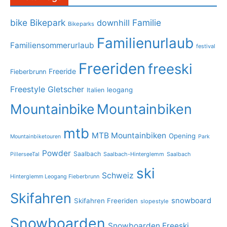
bike
Bikepark
Familie
downhill
Bikeparks
Familienurlaub
Familiensommerurlaub
festival
Freeriden
freeski
Freeride
Fieberbrunn
Freestyle
Gletscher
leogang
Italien
Mountainbike
Mountainbiken
mtb
MTB Mountainbiken
Opening
Mountainbiketouren
Park
Powder
Saalbach
PillerseeTal
Saalbach-Hinterglemm
Saalbach
ski
Schweiz
Hinterglemm Leogang Fieberbrunn
Skifahren
snowboard
Skifahren Freeriden
slopestyle
Snowboarden
Snowboarden Freeski