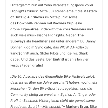
Hinterglemm nun auf zehn Veranstaltungsjahre voller
Highlights zurück. Mitte Juli stehen erneut die
Masters
of Dirt Big Air Shows
im Mittelpunkt sowie
das
Downhill-Rennen mit Rookies Cup
, eine
große
Expo-Area
,
Ride with the Pros Sessions
und
auch viele musikalische Highlights. Neben
The
Subways als Headliner
sind unter anderem DJ Danny
Donner, Riddim Syndicate, das WOW DJ-Kollektiv,
¥ang$chnittlauch, Glitter Pilots und Igel vs. Shark
dabei. Und das Beste: Der
Eintritt
ist an allen vier
Festivaltagen
gratis
!
„Die 10. Ausgabe des GlemmRide Bike Festivals zeigt,
dass wir es über die Jahre geschafft haben, noch mehr
Menschen für den Bike-Sport zu begeistern und die
Community stetig zu erweitern. Egal ob Anfänger oder
Profi: In Saalbach Hinterglemm steht die gemeinsame
Freude am Sport im Mittelpunkt.“
– Marlene Krug, Bike