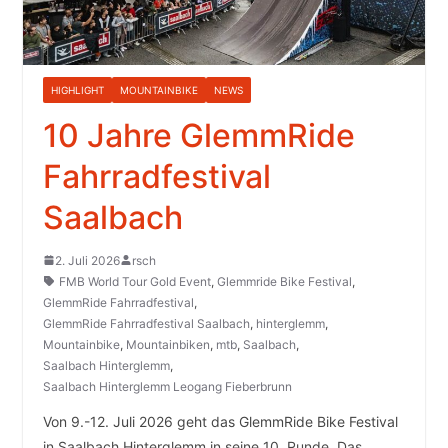
HIGHLIGHT
MOUNTAINBIKE
NEWS
10 Jahre GlemmRide
Fahrradfestival
Saalbach
2. Juli 2026
rsch
FMB World Tour Gold Event
,
Glemmride Bike Festival
,
GlemmRide Fahrradfestival
,
GlemmRide Fahrradfestival Saalbach
,
hinterglemm
,
Mountainbike
,
Mountainbiken
,
mtb
,
Saalbach
,
Saalbach Hinterglemm
,
Saalbach Hinterglemm Leogang Fieberbrunn
Von 9.-12. Juli 2026 geht das GlemmRide Bike Festival
in Saalbach Hinterglemm in seine 10. Runde. Das