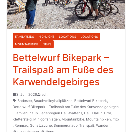
FAMILY/KIDS
HIGHLIGHT
LOCATIONS
LOCATIONS
MOUNTAINBIKE
NEWS
Bettelwurf Bikepark –
Trailspaß am Fuße des
Karwendelgebirges
3. Juni 2026
rsch
Badesee
,
Beachvolleyballplätzen
,
Bettelwurf Bikepark
,
Bettelwurf Bikepark – Trailspaß am Fuße des Karwendelgebirges
,
Familenurlaub
,
Ferienregion Hall-Wattens
,
Hall
,
Hall in Tirol
,
Klettersteig
,
Minigolfanlagen
,
Mountainbike
,
Mountainbiken
,
mtb
,
Rennrad
,
Schatzsuche
,
Sommerurlaub
,
Trailspaß
,
Wandern
,
Wasserrutschen
,
Wattens