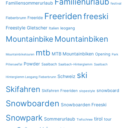
Familienurlaub
Familiensommerurlaub
festival
Freeriden
freeski
Freeride
Fieberbrunn
Freestyle
Gletscher
leogang
Italien
Mountainbike
Mountainbiken
mtb
MTB Mountainbiken
Opening
Mountainbiketouren
Park
Powder
Saalbach
PillerseeTal
Saalbach-Hinterglemm
Saalbach
ski
Schweiz
Hinterglemm Leogang Fieberbrunn
Skifahren
snowboard
Skifahren Freeriden
slopestyle
Snowboarden
Snowboarden Freeski
Snowpark
tirol
Sommerurlaub
tour
Tiefschnee