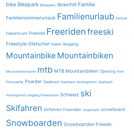
bike
Bikepark
Familie
downhill
Bikeparks
Familienurlaub
Familiensommerurlaub
festival
Freeriden
freeski
Freeride
Fieberbrunn
Freestyle
Gletscher
leogang
Italien
Mountainbike
Mountainbiken
mtb
MTB Mountainbiken
Opening
Mountainbiketouren
Park
Powder
Saalbach
PillerseeTal
Saalbach-Hinterglemm
Saalbach
ski
Schweiz
Hinterglemm Leogang Fieberbrunn
Skifahren
snowboard
Skifahren Freeriden
slopestyle
Snowboarden
Snowboarden Freeski