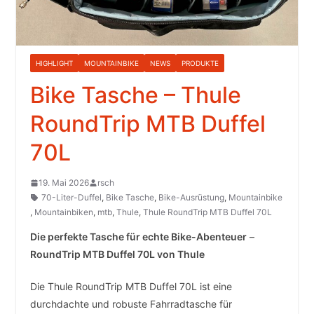
HIGHLIGHT
MOUNTAINBIKE
NEWS
PRODUKTE
Bike Tasche – Thule
RoundTrip MTB Duffel
70L
19. Mai 2026
rsch
70-Liter-Duffel
,
Bike Tasche
,
Bike-Ausrüstung
,
Mountainbike
,
Mountainbiken
,
mtb
,
Thule
,
Thule RoundTrip MTB Duffel 70L
Die perfekte Tasche für echte Bike-Abenteuer
–
RoundTrip MTB Duffel 70L von Thule
Die Thule RoundTrip MTB Duffel 70L ist eine
durchdachte und robuste Fahrradtasche für