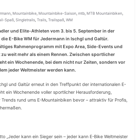
rmann
,
Mountainbike
,
Mountainbike-Saison
,
mtb
,
MTB Mountainbiken
,
ail-Spaß
,
Singletrails
,
Trails
,
Trailspaß
,
WM
ler und Elite-Athleten vom 3. bis 5. September in der
ür die E-Bike WM für Jedermann in Ischgl und Galtür.
lfältiges Rahmenprogramm mit Expo Area, Side-Events und
zu weit mehr als einem Rennen. Zwischen sportlicher
ht ein Wochenende, bei dem nicht nur Zeiten, sondern vor
dem jeder Weltmeister werden kann.
gl und Galtür erneut in den Treffpunkt der internationalen E-
ht ein Wochenende voller sportlicher Herausforderung,
 Trends rund ums E-Mountainbiken bevor – attraktiv für Profis,
ichermaßen.
to „Jeder kann ein Sieger sein – jeder kann E-Bike Weltmeister