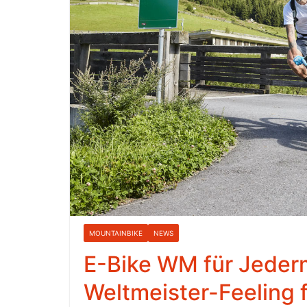
MOUNTAINBIKE
NEWS
E-Bike WM für Jederm
Weltmeister-Feeling f