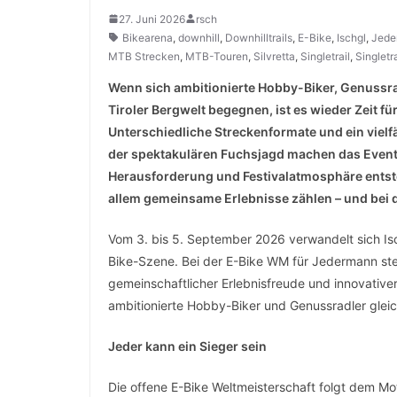
27. Juni 2026
rsch
Bikearena
,
downhill
,
Downhilltrails
,
E-Bike
,
Ischgl
,
Jede
MTB Strecken
,
MTB-Touren
,
Silvretta
,
Singletrail
,
Singletr
Wenn sich ambitionierte Hobby-Biker, Genussrad
Tiroler Bergwelt begegnen, ist es wieder Zeit f
Unterschiedliche Streckenformate und ein vie
der spektakulären Fuchsjagd machen das Event 
Herausforderung und Festivalatmosphäre entste
allem gemeinsame Erlebnisse zählen – und bei 
Vom 3. bis 5. September 2026 verwandelt sich Isch
Bike-Szene. Bei der E-Bike WM für Jedermann ste
gemeinschaftlicher Erlebnisfreude und innovativer
ambitionierte Hobby-Biker und Genussradler gle
Jeder kann ein Sieger sein
Die offene E-Bike Weltmeisterschaft folgt dem Mot