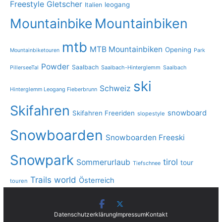
Freestyle
Gletscher
leogang
Italien
Mountainbike
Mountainbiken
mtb
MTB Mountainbiken
Opening
Mountainbiketouren
Park
Powder
Saalbach
PillerseeTal
Saalbach-Hinterglemm
Saalbach
ski
Schweiz
Hinterglemm Leogang Fieberbrunn
Skifahren
snowboard
Skifahren Freeriden
slopestyle
Snowboarden
Snowboarden Freeski
Snowpark
tirol
Sommerurlaub
tour
Tiefschnee
Trails
world
Österreich
touren
Datenschutzerklärung
Impressum
Kontakt