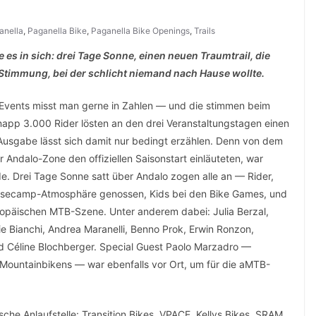
anella
,
Paganella Bike
,
Paganella Bike Openings
,
Trails
 es in sich: drei Tage Sonne, einen neuen Traumtrail, die
Stimmung, bei der schlicht niemand nach Hause wollte.
 Events misst man gerne in Zahlen — und die stimmen beim
napp 3.000 Rider lösten an den drei Veranstaltungstagen einen
 Ausgabe lässt sich damit nur bedingt erzählen. Denn von dem
er Andalo-Zone den offiziellen Saisonstart einläuteten, war
e. Drei Tage Sonne satt über Andalo zogen alle an — Rider,
 Basecamp-Atmosphäre genossen, Kids bei den Bike Games, und
ropäischen MTB-Szene. Unter anderem dabei: Julia Berzal,
e Bianchi, Andrea Maranelli, Benno Prok, Erwin Ronzon,
d Céline Blochberger. Special Guest Paolo Marzadro —
 Mountainbikens — war ebenfalls vor Ort, um für die aMTB-
che Anlaufstelle: Transition Bikes, VPACE, Kellys Bikes, SRAM,