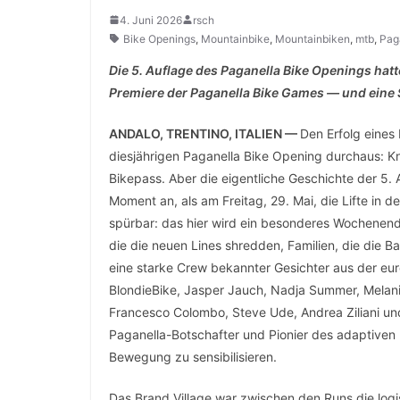
4. Juni 2026
rsch
Bike Openings
,
Mountainbike
,
Mountainbiken
,
mtb
,
Pag
Die 5. Auflage des Paganella Bike Openings hatte
Premiere der Paganella Bike Games — und eine 
ANDALO, TRENTINO, ITALIEN —
Den Erfolg eines
diesjährigen Paganella Bike Opening durchaus: K
Bikepass. Aber die eigentliche Geschichte der 5.
Moment an, als am Freitag, 29. Mai, die Lifte in d
spürbar: das hier wird ein besonderes Wochenend
die die neuen Lines shredden, Familien, die die
eine starke Crew bekannter Gesichter aus der eu
BlondieBike, Jasper Jauch, Nadja Summer, Melani
Francesco Colombo, Steve Ude, Andrea Ziliani un
Paganella-Botschafter und Pionier des adaptiven
Bewegung zu sensibilisieren.
Das Brand Village war zwischen den Runs die logis