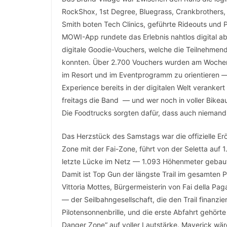
RockShox, 1st Degree, Bluegrass, Crankbrothers, 
Smith boten Tech Clinics, geführte Rideouts und 
MOWI-App rundete das Erlebnis nahtlos digital a
digitale Goodie-Vouchers, welche die Teilnehmen
konnten. Über 2.700 Vouchers wurden am Wochene
im Resort und im Eventprogramm zu orientieren — e
Experience bereits in der digitalen Welt verankert
freitags die Band — und wer noch in voller Bikeau
Die Foodtrucks sorgten dafür, dass auch niemand
Das Herzstück des Samstags war die offizielle Er
Zone mit der Fai-Zone, führt von der Seletta auf 
letzte Lücke im Netz — 1.093 Höhenmeter gebauter
Damit ist Top Gun der längste Trail im gesamten P
Vittoria Mottes, Bürgermeisterin von Fai della Pa
— der Seilbahngesellschaft, die den Trail finanzi
Pilotensonnenbrille, und die erste Abfahrt gehö
Danger Zone“ auf voller Lautstärke. Maverick wär