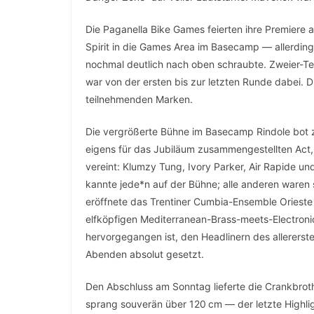
Die Paganella Bike Games feierten ihre Premiere
Spirit in die Games Area im Basecamp — allerdin
nochmal deutlich nach oben schraubte. Zweier-Tea
war von der ersten bis zur letzten Runde dabei. 
teilnehmenden Marken.
Die vergrößerte Bühne im Basecamp Rindole bot z
eigens für das Jubiläum zusammengestellten Act
vereint: Klumzy Tung, Ivory Parker, Air Rapide u
kannte jede*n auf der Bühne; alle anderen ware
eröffnete das Trentiner Cumbia-Ensemble Oriest
elfköpfigen Mediterranean-Brass-meets-Electronic
hervorgegangen ist, den Headlinern des allererst
Abenden absolut gesetzt.
Den Abschluss am Sonntag lieferte die Crankbrot
sprang souverän über 120 cm — der letzte Highli