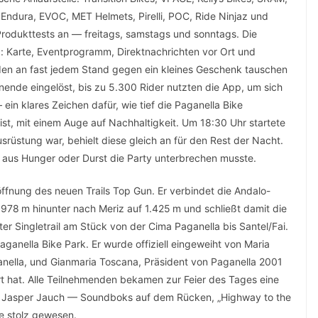
Endura, EVOC, MET Helmets, Pirelli, POC, Ride Ninjaz und
Produkttests an — freitags, samstags und sonntags. Die
b: Karte, Eventprogramm, Direktnachrichten vor Ort und
den an fast jedem Stand gegen ein kleines Geschenk tauschen
nde eingelöst, bis zu 5.300 Rider nutzten die App, um sich
in klares Zeichen dafür, wie tief die Paganella Bike
 ist, mit einem Auge auf Nachhaltigkeit. Um 18:30 Uhr startete
srüstung war, behielt diese gleich an für den Rest der Nacht.
 aus Hunger oder Durst die Party unterbrechen musste.
öffnung des neuen Trails Top Gun. Er verbindet die Andalo-
1.978 m hinunter nach Meriz auf 1.425 m und schließt damit die
 Singletrail am Stück von der Cima Paganella bis Santel/Fai.
aganella Bike Park. Er wurde offiziell eingeweiht von Maria
ganella, und Gianmaria Toscana, Präsident von Paganella 2001
ert hat. Alle Teilnehmenden bekamen zur Feier des Tages eine
rte Jasper Jauch — Soundboks auf dem Rücken, „Highway to the
e stolz gewesen.