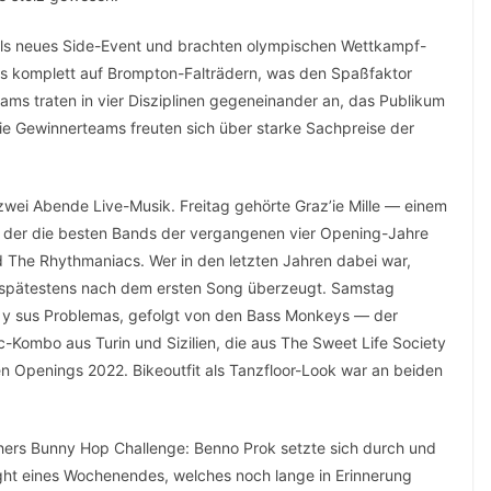
 als neues Side-Event und brachten olympischen Wettkampf-
gs komplett auf Brompton-Falträdern, was den Spaßfaktor
ms traten in vier Disziplinen gegeneinander an, das Publikum
Die Gewinnerteams freuten sich über starke Sachpreise der
wei Abende Live-Musik. Freitag gehörte Graz’ie Mille — einem
, der die besten Bands der vergangenen vier Opening-Jahre
nd The Rhythmaniacs. Wer in den letzten Jahren dabei war,
n spätestens nach dem ersten Song überzeugt. Samstag
e y sus Problemas, gefolgt von den Bass Monkeys — der
-Kombo aus Turin und Sizilien, die aus The Sweet Life Society
en Openings 2022. Bikeoutfit als Tanzfloor-Look war an beiden
hers Bunny Hop Challenge: Benno Prok setzte sich durch und
ght eines Wochenendes, welches noch lange in Erinnerung