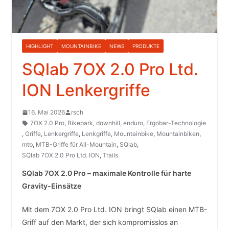
HIGHLIGHT
MOUNTAINBIKE
NEWS
PRODUKTE
SQlab 7OX 2.0 Pro Ltd.
ION Lenkergriffe
16. Mai 2026
rsch
7OX 2.0 Pro
,
Bikepark
,
downhill
,
enduro
,
Ergobar-Technologie
,
Griffe
,
Lenkergriffe
,
Lenkgriffe
,
Mountainbike
,
Mountainbiken
,
mtb
,
MTB-Griffe für All-Mountain
,
SQlab
,
SQlab 7OX 2.0 Pro Ltd. ION
,
Trails
SQlab 7OX 2.0 Pro – maximale Kontrolle für harte
Gravity-Einsätze
Mit dem 7OX 2.0 Pro Ltd. ION bringt SQlab einen MTB-
Griff auf den Markt, der sich kompromisslos an