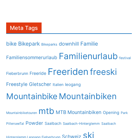
Meta Tags
bike
Bikepark
Familie
downhill
Bikeparks
Familienurlaub
Familiensommerurlaub
festival
Freeriden
freeski
Freeride
Fieberbrunn
Freestyle
Gletscher
leogang
Italien
Mountainbike
Mountainbiken
mtb
MTB Mountainbiken
Opening
Mountainbiketouren
Park
Powder
Saalbach
PillerseeTal
Saalbach-Hinterglemm
Saalbach
ski
Schweiz
Hinterglemm Leogang Fieberbrunn