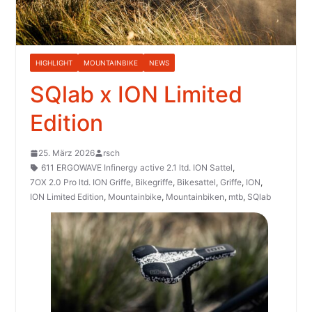
HIGHLIGHT
MOUNTAINBIKE
NEWS
SQlab x ION Limited
Edition
25. März 2026
rsch
611 ERGOWAVE Infinergy active 2.1 ltd. ION Sattel
,
7OX 2.0 Pro ltd. ION Griffe
,
Bikegriffe
,
Bikesattel
,
Griffe
,
ION
,
ION Limited Edition
,
Mountainbike
,
Mountainbiken
,
mtb
,
SQlab