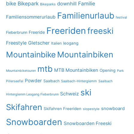
bike
Bikepark
Familie
downhill
Bikeparks
Familienurlaub
Familiensommerurlaub
festival
Freeriden
freeski
Freeride
Fieberbrunn
Freestyle
Gletscher
leogang
Italien
Mountainbike
Mountainbiken
mtb
MTB Mountainbiken
Opening
Mountainbiketouren
Park
Powder
Saalbach
PillerseeTal
Saalbach-Hinterglemm
Saalbach
ski
Schweiz
Hinterglemm Leogang Fieberbrunn
Skifahren
snowboard
Skifahren Freeriden
slopestyle
Snowboarden
Snowboarden Freeski