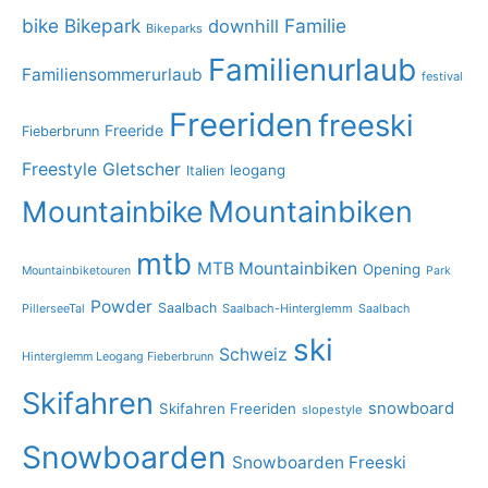
bike
Bikepark
Familie
downhill
Bikeparks
Familienurlaub
Familiensommerurlaub
festival
Freeriden
freeski
Freeride
Fieberbrunn
Freestyle
Gletscher
leogang
Italien
Mountainbike
Mountainbiken
mtb
MTB Mountainbiken
Opening
Mountainbiketouren
Park
Powder
Saalbach
PillerseeTal
Saalbach-Hinterglemm
Saalbach
ski
Schweiz
Hinterglemm Leogang Fieberbrunn
Skifahren
snowboard
Skifahren Freeriden
slopestyle
Snowboarden
Snowboarden Freeski