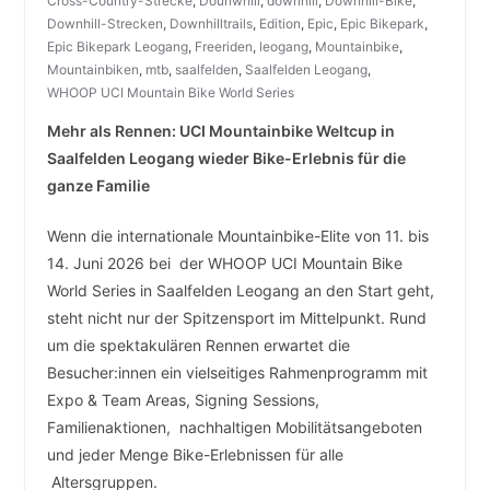
Cross-Country-Strecke
,
Dounwhill
,
downhill
,
Downhill-Bike
,
Downhill-Strecken
,
Downhilltrails
,
Edition
,
Epic
,
Epic Bikepark
,
Epic Bikepark Leogang
,
Freeriden
,
leogang
,
Mountainbike
,
Mountainbiken
,
mtb
,
saalfelden
,
Saalfelden Leogang
,
WHOOP UCI Mountain Bike World Series
Mehr als Rennen: UCI Mountainbike Weltcup in
Saalfelden Leogang wieder Bike-Erlebnis für die
ganze Familie
Wenn die internationale Mountainbike-Elite von 11. bis
14. Juni 2026 bei der WHOOP UCI Mountain Bike
World Series in Saalfelden Leogang an den Start geht,
steht nicht nur der Spitzensport im Mittelpunkt. Rund
um die spektakulären Rennen erwartet die
Besucher:innen ein vielseitiges Rahmenprogramm mit
Expo & Team Areas, Signing Sessions,
Familienaktionen, nachhaltigen Mobilitätsangeboten
und jeder Menge Bike-Erlebnissen für alle
Altersgruppen.