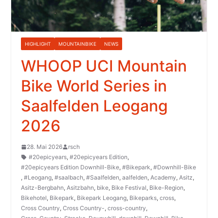
HIGHLIGHT
MOUNTAINBIKE
NEWS
WHOOP UCI Mountain
Bike World Series in
Saalfelden Leogang
2026
28. Mai 2026
rsch
#20epicyears
,
#20epicyears Edition
,
#20epicyears Edition Downhill-Bike
,
#Bikepark
,
#Downhill-Bike
,
#Leogang
,
#saalbach
,
#Saalfelden
,
aalfelden
,
Academy
,
Asitz
,
Asitz-Bergbahn
,
Asitzbahn
,
bike
,
Bike Festival
,
Bike-Region
,
Bikehotel
,
Bikepark
,
Bikepark Leogang
,
Bikeparks
,
cross
,
Cross Country
,
Cross Country-
,
cross-country
,