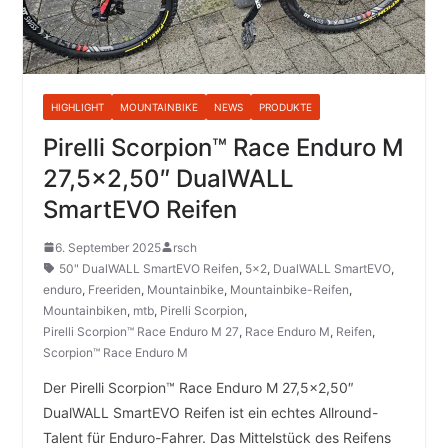
HIGHLIGHT
MOUNTAINBIKE
NEWS
PRODUKTE
Pirelli Scorpion™ Race Enduro M
27,5×2,50″ DualWALL
SmartEVO Reifen
6. September 2025
rsch
50" DualWALL SmartEVO Reifen
,
5x2
,
DualWALL SmartEVO
,
enduro
,
Freeriden
,
Mountainbike
,
Mountainbike-Reifen
,
Mountainbiken
,
mtb
,
Pirelli Scorpion
,
Pirelli Scorpion™ Race Enduro M 27
,
Race Enduro M
,
Reifen
,
Scorpion™ Race Enduro M
Der Pirelli Scorpion™ Race Enduro M 27,5×2,50″
DualWALL SmartEVO Reifen ist ein echtes Allround-
Talent für Enduro-Fahrer. Das Mittelstück des Reifens