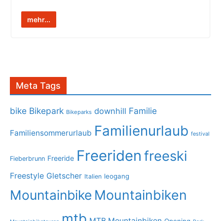
mehr...
Meta Tags
bike
Bikepark
Familie
downhill
Bikeparks
Familienurlaub
Familiensommerurlaub
festival
Freeriden
freeski
Freeride
Fieberbrunn
Freestyle
Gletscher
leogang
Italien
Mountainbike
Mountainbiken
mtb
MTB Mountainbiken