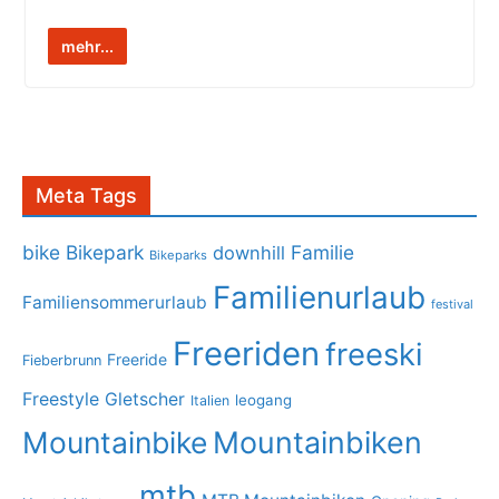
mehr...
Meta Tags
bike
Bikepark
Familie
downhill
Bikeparks
Familienurlaub
Familiensommerurlaub
festival
Freeriden
freeski
Freeride
Fieberbrunn
Freestyle
Gletscher
leogang
Italien
Mountainbike
Mountainbiken
mtb