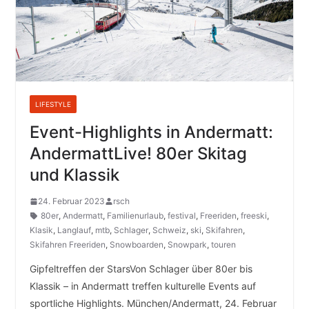
LIFESTYLE
Event-Highlights in Andermatt:
AndermattLive! 80er Skitag
und Klassik
24. Februar 2023
rsch
80er
,
Andermatt
,
Familienurlaub
,
festival
,
Freeriden
,
freeski
,
Klasik
,
Langlauf
,
mtb
,
Schlager
,
Schweiz
,
ski
,
Skifahren
,
Skifahren Freeriden
,
Snowboarden
,
Snowpark
,
touren
Gipfeltreffen der StarsVon Schlager über 80er bis
Klassik – in Andermatt treffen kulturelle Events auf
sportliche Highlights. München/Andermatt, 24. Februar