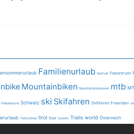
Familienurlaub
iensommerurlaub
Fieberbrunn
festival
mtb
nbike
Mountainbiken
MT
Mountainbiketouren
ski
Skifahren
Schweiz
Skifahren Freeriden
 Fieberbrunn
sl
tirol
Trails
world
rurlaub
Österreich
tour
Tiefschnee
touren