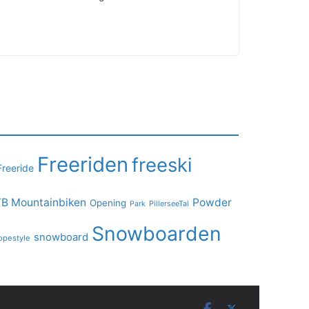
Freeriden
freeski
Freeride
B Mountainbiken
Powder
Opening
PillerseeTal
Park
Snowboarden
snowboard
opestyle