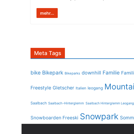
mehr...
Meta Tags
bike
Bikepark
Familie
downhill
Famil
Bikeparks
Mountai
Freestyle
Gletscher
leogang
Italien
Saalbach
Saalbach-Hinterglemm
Saalbach Hinterglemm Leogang
Snowpark
Snowboarden Freeski
Somme