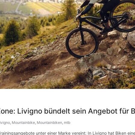
ne: Livigno bündelt sein Angebot für B
ivigno
,
Mountainbike
,
Mountainbiken
,
mtb
iningsangebote unter einer Marke vereint: In Livigno hat Biken einen