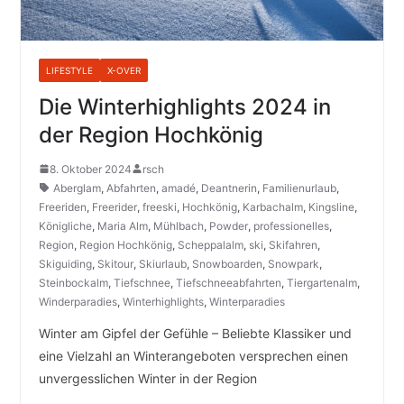
LIFESTYLE
X-OVER
Die Winterhighlights 2024 in
der Region Hochkönig
8. Oktober 2024
rsch
Aberglam
,
Abfahrten
,
amadé
,
Deantnerin
,
Familienurlaub
,
Freeriden
,
Freerider
,
freeski
,
Hochkönig
,
Karbachalm
,
Kingsline
,
Königliche
,
Maria Alm
,
Mühlbach
,
Powder
,
professionelles
,
Region
,
Region Hochkönig
,
Scheppalalm
,
ski
,
Skifahren
,
Skiguiding
,
Skitour
,
Skiurlaub
,
Snowboarden
,
Snowpark
,
Steinbockalm
,
Tiefschnee
,
Tiefschneeabfahrten
,
Tiergartenalm
,
Winderparadies
,
Winterhighlights
,
Winterparadies
Winter am Gipfel der Gefühle – Beliebte Klassiker und
eine Vielzahl an Winterangeboten versprechen einen
unvergesslichen Winter in der Region