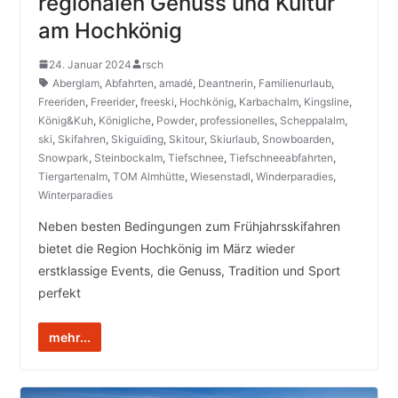
regionalen Genuss und Kultur
am Hochkönig
24. Januar 2024
rsch
Aberglam
,
Abfahrten
,
amadé
,
Deantnerin
,
Familienurlaub
,
Freeriden
,
Freerider
,
freeski
,
Hochkönig
,
Karbachalm
,
Kingsline
,
König&Kuh
,
Königliche
,
Powder
,
professionelles
,
Scheppalalm
,
ski
,
Skifahren
,
Skiguiding
,
Skitour
,
Skiurlaub
,
Snowboarden
,
Snowpark
,
Steinbockalm
,
Tiefschnee
,
Tiefschneeabfahrten
,
Tiergartenalm
,
TOM Almhütte
,
Wiesenstadl
,
Winderparadies
,
Winterparadies
Neben besten Bedingungen zum Frühjahrsskifahren
bietet die Region Hochkönig im März wieder
erstklassige Events, die Genuss, Tradition und Sport
perfekt
mehr...