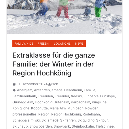
FAMILY/KIDS
FREESKI
LOCATIONS
NEWS
Extraklasse für die ganze
Familie: der Winter in der
Region Hochkönig
10. Dezember 2024
rsch
Aberglam
,
Abfahrten
,
amadé
,
Deantnerin
,
Familie
,
Familienurlaub
,
Freeriden
,
Freerider
,
freeski
,
Funparks
,
Funslope
,
Grünegg Alm
,
Hochkönig
,
Jufenalm
,
Karbachalm
,
Kingsline
,
Königliche
,
Kopphütte
,
Maria Alm
,
Mühlbach
,
Powder
,
professionelles
,
Region
,
Region Hochkönig
,
Rodelbahn
,
Scheppalalm
,
ski
,
Ski amadé
,
Skifahren
,
Skiguiding
,
Skitour
,
Skiurlaub
,
Snowboarden
,
Snowpark
,
Steinbockalm
,
Tiefschnee
,