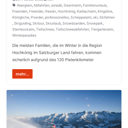
Aberglam
,
Abfahrten
,
amadé
,
Deantnerin
,
Familienurlaub
,
Freeriden
,
Freerider
,
freeski
,
Hochkönig
,
Karbachalm
,
Kingsline
,
Königliche
,
Powder
,
professionelles
,
Scheppalalm
,
ski
,
Skifahren
,
Skiguiding
,
Skitour
,
Skiurlaub
,
Snowboarden
,
Snowpark
,
Steinbockalm
,
Tiefschnee
,
Tiefschneeabfahrten
,
Tiergartenalm
,
Winterparadies
Die meisten Familien, die im Winter in die Region
Hochkönig im Salzburger Land fahren, kommen
sicherlich aufgrund des 120 Pistenkilometer
mehr...