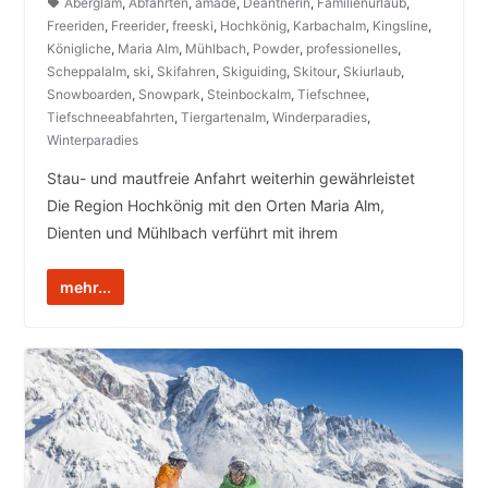
Aberglam
,
Abfahrten
,
amadé
,
Deantnerin
,
Familienurlaub
,
Freeriden
,
Freerider
,
freeski
,
Hochkönig
,
Karbachalm
,
Kingsline
,
Königliche
,
Maria Alm
,
Mühlbach
,
Powder
,
professionelles
,
Scheppalalm
,
ski
,
Skifahren
,
Skiguiding
,
Skitour
,
Skiurlaub
,
Snowboarden
,
Snowpark
,
Steinbockalm
,
Tiefschnee
,
Tiefschneeabfahrten
,
Tiergartenalm
,
Winderparadies
,
Winterparadies
Stau- und mautfreie Anfahrt weiterhin gewährleistet
Die Region Hochkönig mit den Orten Maria Alm,
Dienten und Mühlbach verführt mit ihrem
mehr...