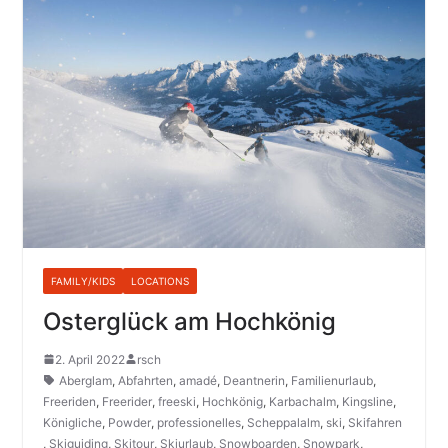
FAMILY/KIDS
LOCATIONS
Osterglück am Hochkönig
2. April 2022
rsch
Aberglam
,
Abfahrten
,
amadé
,
Deantnerin
,
Familienurlaub
,
Freeriden
,
Freerider
,
freeski
,
Hochkönig
,
Karbachalm
,
Kingsline
,
Königliche
,
Powder
,
professionelles
,
Scheppalalm
,
ski
,
Skifahren
,
Skiguiding
,
Skitour
,
Skiurlaub
,
Snowboarden
,
Snowpark
,