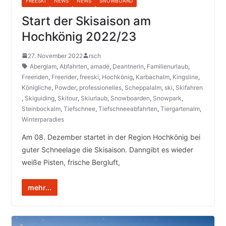
FREESKI
NEWS
NEWS
SNOWBOARD
Start der Skisaison am
Hochkönig 2022/23
27. November 2022
rsch
Aberglam
,
Abfahrten
,
amadé
,
Deantnerin
,
Familienurlaub
,
Freeriden
,
Freerider
,
freeski
,
Hochkönig
,
Karbachalm
,
Kingsline
,
Königliche
,
Powder
,
professionelles
,
Scheppalalm
,
ski
,
Skifahren
,
Skiguiding
,
Skitour
,
Skiurlaub
,
Snowboarden
,
Snowpark
,
Steinbockalm
,
Tiefschnee
,
Tiefschneeabfahrten
,
Tiergartenalm
,
Winterparadies
Am 08. Dezember startet in der Region Hochkönig bei
guter Schneelage die Skisaison. Danngibt es wieder
weiße Pisten, frische Bergluft,
mehr...