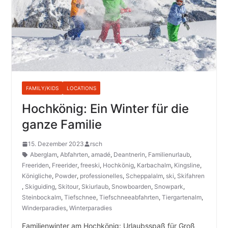
FAMILY/KIDS
LOCATIONS
Hochkönig: Ein Winter für die
ganze Familie
15. Dezember 2023
rsch
Aberglam
,
Abfahrten
,
amadé
,
Deantnerin
,
Familienurlaub
,
Freeriden
,
Freerider
,
freeski
,
Hochkönig
,
Karbachalm
,
Kingsline
,
Königliche
,
Powder
,
professionelles
,
Scheppalalm
,
ski
,
Skifahren
,
Skiguiding
,
Skitour
,
Skiurlaub
,
Snowboarden
,
Snowpark
,
Steinbockalm
,
Tiefschnee
,
Tiefschneeabfahrten
,
Tiergartenalm
,
Winderparadies
,
Winterparadies
Familienwinter am Hochkönig: Urlaubsspaß für Groß