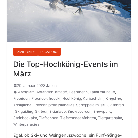
FAMILY/KIDS
LOCATIONS
Die Top-Hochkönig-Events im
März
20. Januar 2023
rsch
Aberglam
,
Abfahrten
,
amadé
,
Deantnerin
,
Familienurlaub
,
Freeriden
,
Freerider
,
freeski
,
Hochkönig
,
Karbachalm
,
Kingsline
,
Königliche
,
Powder
,
professionelles
,
Scheppalalm
,
ski
,
Skifahren
,
Skiguiding
,
Skitour
,
Skiurlaub
,
Snowboarden
,
Snowpark
,
Steinbockalm
,
Tiefschnee
,
Tiefschneeabfahrten
,
Tiergartenalm
,
Winterparadies
Egal, ob Ski- und Weingenusswoche, ein Fünf-Gänge-