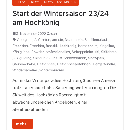
FREESKI
NEWS
NEWS
SNOWBOARD
Start der Wintersaison 23/24
am Hochkönig
3. November 2023
rsch
Aberglam
,
Abfahrten
,
amadé
,
Deantnerin
,
Familienurlaub
,
Freeriden
,
Freerider
,
freeski
,
Hochkönig
,
Karbachalm
,
Kingsline
,
Königliche
,
Powder
,
professionelles
,
Scheppalalm
,
ski
,
Skifahren
,
Skiguiding
,
Skitour
,
Skiurlaub
,
Snowboarden
,
Snowpark
,
Steinbockalm
,
Tiefschnee
,
Tiefschneeabfahrten
,
Tiergartenalm
,
Winderparadies
,
Winterparadies
Auf in das Winterparadies HochkönigStaufreie Anreise
trotz Tauernautobahn-Sanierung weiterhin möglich Die
Skiwelt des Hochkönigs überzeugt mit
abwechslungsreichen Angeboten, einer
atemberaubenden
mehr...