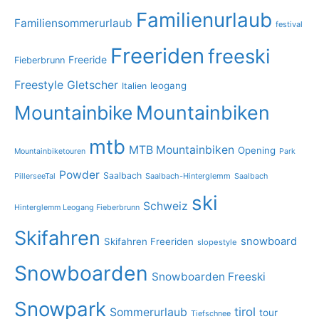
Familienurlaub
Familiensommerurlaub
festival
Freeriden
freeski
Freeride
Fieberbrunn
Freestyle
Gletscher
leogang
Italien
Mountainbike
Mountainbiken
mtb
MTB Mountainbiken
Opening
Mountainbiketouren
Park
Powder
Saalbach
PillerseeTal
Saalbach-Hinterglemm
Saalbach
ski
Schweiz
Hinterglemm Leogang Fieberbrunn
Skifahren
snowboard
Skifahren Freeriden
slopestyle
Snowboarden
Snowboarden Freeski
Snowpark
tirol
Sommerurlaub
tour
Tiefschnee