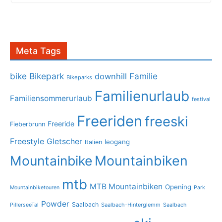
Meta Tags
bike
Bikepark
Familie
downhill
Bikeparks
Familienurlaub
Familiensommerurlaub
festival
Freeriden
freeski
Freeride
Fieberbrunn
Freestyle
Gletscher
leogang
Italien
Mountainbike
Mountainbiken
mtb
MTB Mountainbiken
Opening
Mountainbiketouren
Park
Powder
Saalbach
PillerseeTal
Saalbach-Hinterglemm
Saalbach