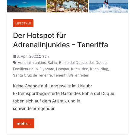
LIFESTYLE
Der Hotspot für
Adrenalinjunkies – Teneriffa
3. April 2022
rsch
Adrenalinjunkies
,
Bahia
,
Bahia del Duque
,
del
,
Duque
,
Familienurlaub
,
Flyboard
,
Hotspot
,
Kitesurfen
,
Kitesurfing
,
Santa Cruz de Tenerife
,
Teneriff
,
Wellenreiten
Keine Chance auf Langeweile im Urlaub:
Extremsportbegeisterte Gäste des Bahia del Duque
toben sich auf dem Atlantik und in
schwindelerregender
mehr...