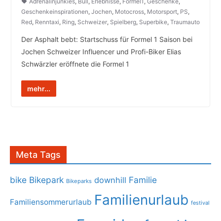
Adrenalinjunkies
,
Bull
,
Erlebnisse
,
Formel1
,
Geschenke
,
Geschenkeinspirationen
,
Jochen
,
Motocross
,
Motorsport
,
PS
,
Red
,
Renntaxi
,
Ring
,
Schweizer
,
Spielberg
,
Superbike
,
Traumauto
Der Asphalt bebt: Startschuss für Formel 1 Saison bei
Jochen Schweizer Influencer und Profi-Biker Elias
Schwärzler eröffnete die Formel 1
mehr...
Meta Tags
bike
Bikepark
Familie
downhill
Bikeparks
Familienurlaub
Familiensommerurlaub
festival