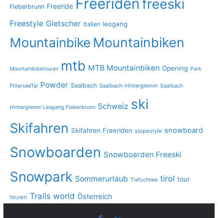
Freeriden
freeski
Freeride
Fieberbrunn
Freestyle
Gletscher
leogang
Italien
Mountainbike
Mountainbiken
mtb
MTB Mountainbiken
Opening
Mountainbiketouren
Park
Powder
Saalbach
PillerseeTal
Saalbach-Hinterglemm
Saalbach
ski
Schweiz
Hinterglemm Leogang Fieberbrunn
Skifahren
snowboard
Skifahren Freeriden
slopestyle
Snowboarden
Snowboarden Freeski
Snowpark
tirol
Sommerurlaub
tour
Tiefschnee
Trails
world
Österreich
touren