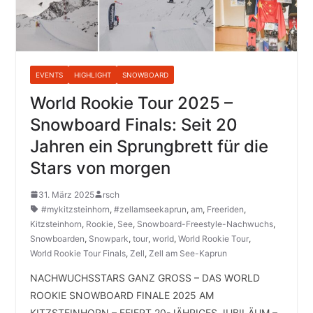
EVENTS
HIGHLIGHT
SNOWBOARD
World Rookie Tour 2025 –
Snowboard Finals: Seit 20
Jahren ein Sprungbrett für die
Stars von morgen
31. März 2025
rsch
#mykitzsteinhorn
,
#zellamseekaprun
,
am
,
Freeriden
,
Kitzsteinhorn
,
Rookie
,
See
,
Snowboard-Freestyle-Nachwuchs
,
Snowboarden
,
Snowpark
,
tour
,
world
,
World Rookie Tour
,
World Rookie Tour Finals
,
Zell
,
Zell am See-Kaprun
NACHWUCHSSTARS GANZ GROSS – DAS WORLD
ROOKIE SNOWBOARD FINALE 2025 AM
KITZSTEINHORN – FEIERT 20-JÄHRIGES JUBILÄUM –