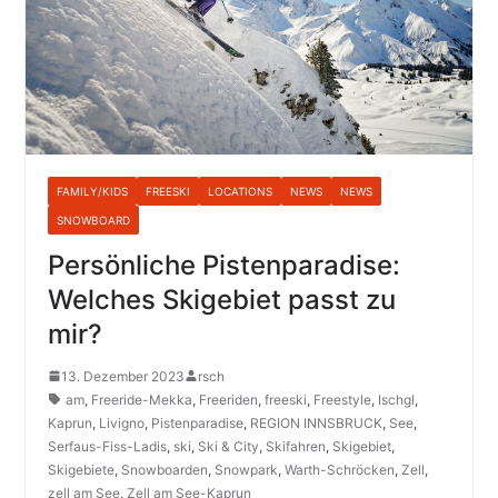
FAMILY/KIDS
FREESKI
LOCATIONS
NEWS
NEWS
SNOWBOARD
Persönliche Pistenparadise:
Welches Skigebiet passt zu
mir?
13. Dezember 2023
rsch
am
,
Freeride-Mekka
,
Freeriden
,
freeski
,
Freestyle
,
Ischgl
,
Kaprun
,
Livigno
,
Pistenparadise
,
REGION INNSBRUCK
,
See
,
Serfaus-Fiss-Ladis
,
ski
,
Ski & City
,
Skifahren
,
Skigebiet
,
Skigebiete
,
Snowboarden
,
Snowpark
,
Warth-Schröcken
,
Zell
,
zell am See
,
Zell am See-Kaprun