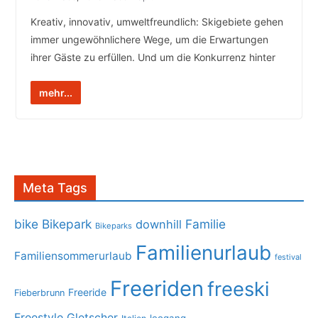
Kreativ, innovativ, umweltfreundlich: Skigebiete gehen
immer ungewöhnlichere Wege, um die Erwartungen
ihrer Gäste zu erfüllen. Und um die Konkurrenz hinter
mehr...
Meta Tags
bike
Bikepark
Familie
downhill
Bikeparks
Familienurlaub
Familiensommerurlaub
festival
Freeriden
freeski
Freeride
Fieberbrunn
Freestyle
Gletscher