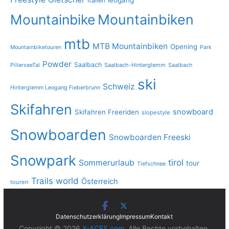
leogang
Italien
Mountainbike
Mountainbiken
mtb
MTB Mountainbiken
Opening
Mountainbiketouren
Park
Powder
Saalbach
PillerseeTal
Saalbach-Hinterglemm
Saalbach
ski
Schweiz
Hinterglemm Leogang Fieberbrunn
Skifahren
snowboard
Skifahren Freeriden
slopestyle
Snowboarden
Snowboarden Freeski
Snowpark
tirol
Sommerurlaub
tour
Tiefschnee
Trails
world
Österreich
touren
Datenschutzerklärung
Impressum
Kontakt
Copyright © 2026
X-ACES.com
. Alle Rechte vorbehalten.