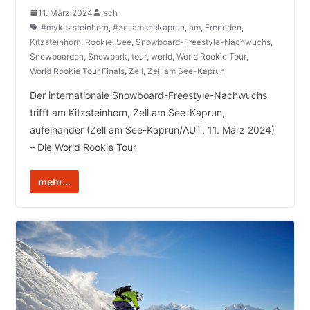
11. März 2024
rsch
#mykitzsteinhorn
,
#zellamseekaprun
,
am
,
Freeriden
,
Kitzsteinhorn
,
Rookie
,
See
,
Snowboard-Freestyle-Nachwuchs
,
Snowboarden
,
Snowpark
,
tour
,
world
,
World Rookie Tour
,
World Rookie Tour Finals
,
Zell
,
Zell am See-Kaprun
Der internationale Snowboard-Freestyle-Nachwuchs
trifft am Kitzsteinhorn, Zell am See-Kaprun,
aufeinander (Zell am See-Kaprun/AUT, 11. März 2024)
– Die World Rookie Tour
mehr...