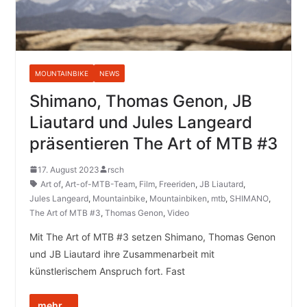
MOUNTAINBIKE
NEWS
Shimano, Thomas Genon, JB
Liautard und Jules Langeard
präsentieren The Art of MTB #3
17. August 2023
rsch
Art of
,
Art-of-MTB-Team
,
Film
,
Freeriden
,
JB Liautard
,
Jules Langeard
,
Mountainbike
,
Mountainbiken
,
mtb
,
SHIMANO
,
The Art of MTB #3
,
Thomas Genon
,
Video
Mit The Art of MTB #3 setzen Shimano, Thomas Genon
und JB Liautard ihre Zusammenarbeit mit
künstlerischem Anspruch fort. Fast
mehr...