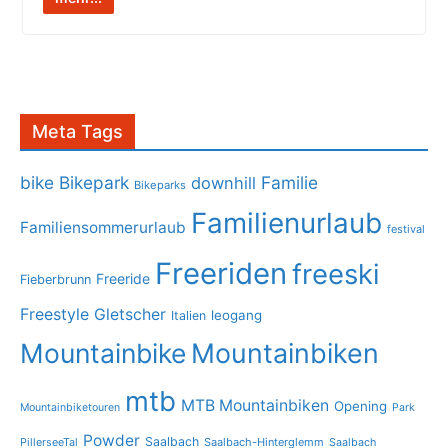
Meta Tags
bike
Bikepark
Familie
downhill
Bikeparks
Familienurlaub
Familiensommerurlaub
festival
Freeriden
freeski
Freeride
Fieberbrunn
Freestyle
Gletscher
leogang
Italien
Mountainbike
Mountainbiken
mtb
MTB Mountainbiken
Opening
Mountainbiketouren
Park
Powder
Saalbach
PillerseeTal
Saalbach-Hinterglemm
Saalbach