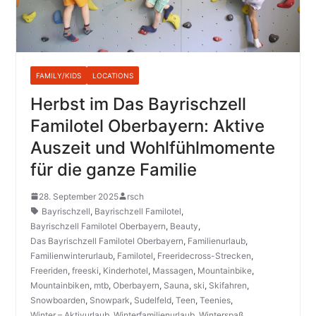
FAMILY/KIDS
LOCATIONS
Herbst im Das Bayrischzell
Familotel Oberbayern: Aktive
Auszeit und Wohlfühlmomente
für die ganze Familie
28. September 2025
rsch
Bayrischzell
,
Bayrischzell Familotel
,
Bayrischzell Familotel Oberbayern
,
Beauty
,
Das Bayrischzell Familotel Oberbayern
,
Familienurlaub
,
Familienwinterurlaub
,
Familotel
,
Freeridecross-Strecken
,
Freeriden
,
freeski
,
Kinderhotel
,
Massagen
,
Mountainbike
,
Mountainbiken
,
mtb
,
Oberbayern
,
Sauna
,
ski
,
Skifahren
,
Snowboarden
,
Snowpark
,
Sudelfeld
,
Teen
,
Teenies
,
Winter – Aktivurlaub
,
Winterfamilienurlaub
,
Winterspaß
,