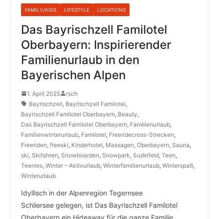
FAMILY/KIDS
LIFESTYLE
LOCATIONS
Das Bayrischzell Familotel
Oberbayern: Inspirierender
Familienurlaub in den
Bayerischen Alpen
1. April 2025
rsch
Bayrischzell
,
Bayrischzell Familotel
,
Bayrischzell Familotel Oberbayern
,
Beauty
,
Das Bayrischzell Familotel Oberbayern
,
Familienurlaub
,
Familienwinterurlaub
,
Familotel
,
Freeridecross-Strecken
,
Freeriden
,
freeski
,
Kinderhotel
,
Massagen
,
Oberbayern
,
Sauna
,
ski
,
Skifahren
,
Snowboarden
,
Snowpark
,
Sudelfeld
,
Teen
,
Teenies
,
Winter – Aktivurlaub
,
Winterfamilienurlaub
,
Winterspaß
,
Winterurlaub
Idyllisch in der Alpenregion Tegernsee
Schliersee gelegen, ist Das Bayrischzell Familotel
Oberbayern ein Hideaway für die ganze Familie.