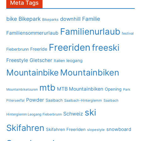
Meta Tags
bike
Bikepark
Familie
downhill
Bikeparks
Familienurlaub
Familiensommerurlaub
festival
Freeriden
freeski
Freeride
Fieberbrunn
Freestyle
Gletscher
leogang
Italien
Mountainbike
Mountainbiken
mtb
MTB Mountainbiken
Opening
Mountainbiketouren
Park
Powder
Saalbach
PillerseeTal
Saalbach-Hinterglemm
Saalbach
ski
Schweiz
Hinterglemm Leogang Fieberbrunn
Skifahren
snowboard
Skifahren Freeriden
slopestyle