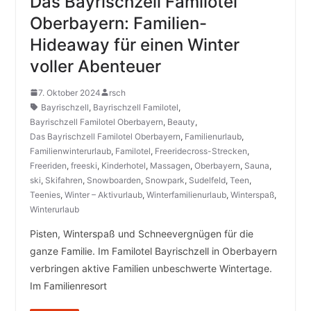
Das Bayrischzell Familotel
Oberbayern: Familien-
Hideaway für einen Winter
voller Abenteuer
7. Oktober 2024
rsch
Bayrischzell
,
Bayrischzell Familotel
,
Bayrischzell Familotel Oberbayern
,
Beauty
,
Das Bayrischzell Familotel Oberbayern
,
Familienurlaub
,
Familienwinterurlaub
,
Familotel
,
Freeridecross-Strecken
,
Freeriden
,
freeski
,
Kinderhotel
,
Massagen
,
Oberbayern
,
Sauna
,
ski
,
Skifahren
,
Snowboarden
,
Snowpark
,
Sudelfeld
,
Teen
,
Teenies
,
Winter – Aktivurlaub
,
Winterfamilienurlaub
,
Winterspaß
,
Winterurlaub
Pisten, Winterspaß und Schneevergnügen für die
ganze Familie. Im Familotel Bayrischzell in Oberbayern
verbringen aktive Familien unbeschwerte Wintertage.
Im Familienresort