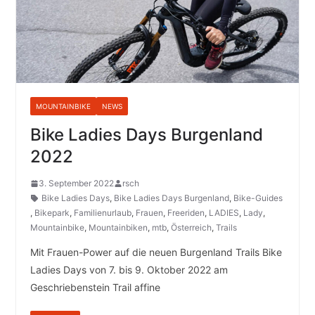
MOUNTAINBIKE
NEWS
Bike Ladies Days Burgenland
2022
3. September 2022
rsch
Bike Ladies Days
,
Bike Ladies Days Burgenland
,
Bike-Guides
,
Bikepark
,
Familienurlaub
,
Frauen
,
Freeriden
,
LADIES
,
Lady
,
Mountainbike
,
Mountainbiken
,
mtb
,
Österreich
,
Trails
Mit Frauen-Power auf die neuen Burgenland Trails Bike
Ladies Days von 7. bis 9. Oktober 2022 am
Geschriebenstein Trail affine