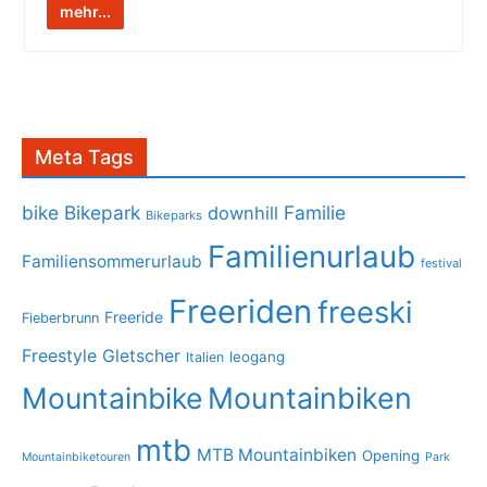
mehr...
Meta Tags
bike
Bikepark
Familie
downhill
Bikeparks
Familienurlaub
Familiensommerurlaub
festival
Freeriden
freeski
Freeride
Fieberbrunn
Freestyle
Gletscher
leogang
Italien
Mountainbike
Mountainbiken
mtb
MTB Mountainbiken
Opening
Mountainbiketouren
Park