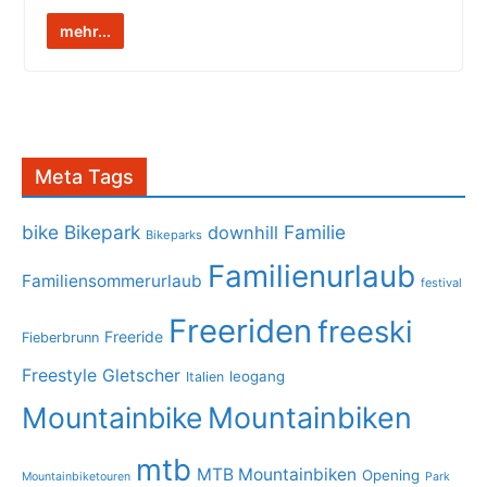
mehr...
Meta Tags
bike
Bikepark
Familie
downhill
Bikeparks
Familienurlaub
Familiensommerurlaub
festival
Freeriden
freeski
Freeride
Fieberbrunn
Freestyle
Gletscher
leogang
Italien
Mountainbike
Mountainbiken
mtb
MTB Mountainbiken
Opening
Mountainbiketouren
Park