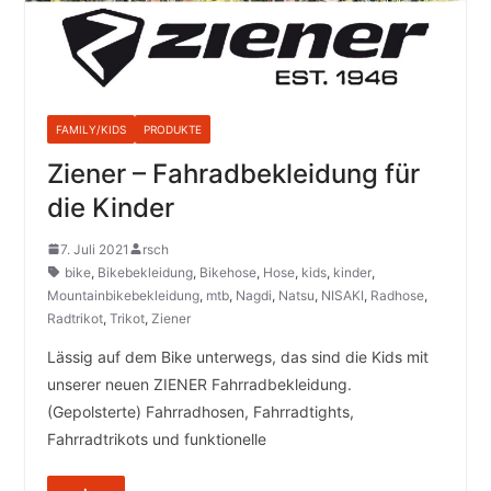
FAMILY/KIDS
PRODUKTE
Ziener – Fahradbekleidung für
die Kinder
7. Juli 2021
rsch
bike
,
Bikebekleidung
,
Bikehose
,
Hose
,
kids
,
kinder
,
Mountainbikebekleidung
,
mtb
,
Nagdi
,
Natsu
,
NISAKI
,
Radhose
,
Radtrikot
,
Trikot
,
Ziener
Lässig auf dem Bike unterwegs, das sind die Kids mit
unserer neuen ZIENER Fahrradbekleidung.
(Gepolsterte) Fahrradhosen, Fahrradtights,
Fahrradtrikots und funktionelle