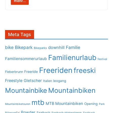
mehr...
Meta Tags
bike
Bikepark
Familie
downhill
Bikeparks
Familienurlaub
Familiensommerurlaub
festival
Freeriden
freeski
Freeride
Fieberbrunn
Freestyle
Gletscher
leogang
Italien
Mountainbike
Mountainbiken
mtb
MTB Mountainbiken
Opening
Mountainbiketouren
Park
Powder
Saalbach
PillerseeTal
Saalbach-Hinterglemm
Saalbach