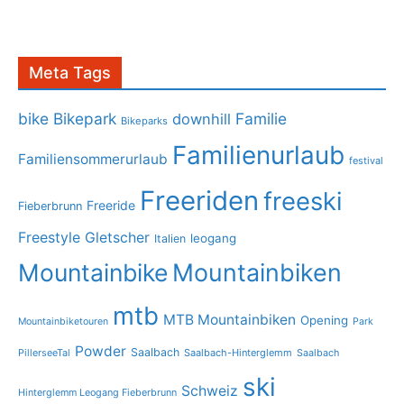
Meta Tags
bike
Bikepark
Familie
downhill
Bikeparks
Familienurlaub
Familiensommerurlaub
festival
Freeriden
freeski
Freeride
Fieberbrunn
Freestyle
Gletscher
leogang
Italien
Mountainbike
Mountainbiken
mtb
MTB Mountainbiken
Opening
Mountainbiketouren
Park
Powder
Saalbach
PillerseeTal
Saalbach-Hinterglemm
Saalbach
ski
Schweiz
Hinterglemm Leogang Fieberbrunn