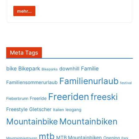
mehr...
Meta Tags
bike
Bikepark
Familie
downhill
Bikeparks
Familienurlaub
Familiensommerurlaub
festival
Freeriden
freeski
Freeride
Fieberbrunn
Freestyle
Gletscher
leogang
Italien
Mountainbike
Mountainbiken
mtb
MTB Mountainbiken
Opening
Mountainbiketouren
Park