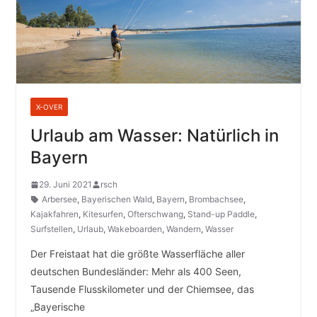
X-OVER
Urlaub am Wasser: Natürlich in
Bayern
29. Juni 2021
rsch
Arbersee
,
Bayerischen Wald
,
Bayern
,
Brombachsee
,
Kajakfahren
,
Kitesurfen
,
Ofterschwang
,
Stand-up Paddle
,
Surfstellen
,
Urlaub
,
Wakeboarden
,
Wandern
,
Wasser
Der Freistaat hat die größte Wasserfläche aller
deutschen Bundesländer: Mehr als 400 Seen,
Tausende Flusskilometer und der Chiemsee, das
„Bayerische