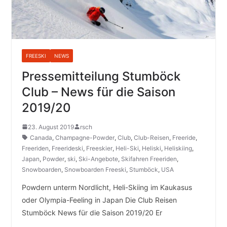
FREESKI
NEWS
Pressemitteilung Stumböck
Club – News für die Saison
2019/20
23. August 2019
rsch
Canada
,
Champagne-Powder
,
Club
,
Club-Reisen
,
Freeride
,
Freeriden
,
Freerideski
,
Freeskier
,
Heli-Ski
,
Heliski
,
Heliskiing
,
Japan
,
Powder
,
ski
,
Ski-Angebote
,
Skifahren Freeriden
,
Snowboarden
,
Snowboarden Freeski
,
Stumböck
,
USA
Powdern unterm Nordlicht, Heli-Skiing im Kaukasus
oder Olympia-Feeling in Japan Die Club Reisen
Stumböck News für die Saison 2019/20 Er