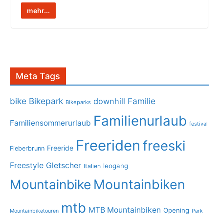
mehr...
Meta Tags
bike
Bikepark
Familie
downhill
Bikeparks
Familienurlaub
Familiensommerurlaub
festival
Freeriden
freeski
Freeride
Fieberbrunn
Freestyle
Gletscher
leogang
Italien
Mountainbike
Mountainbiken
mtb
MTB Mountainbiken
Opening
Mountainbiketouren
Park