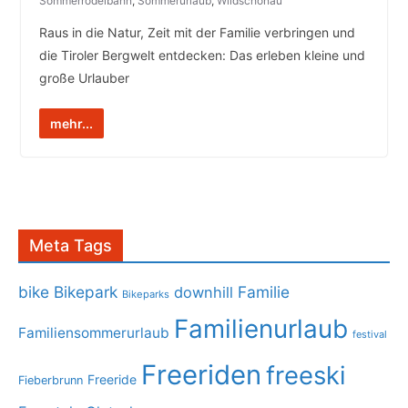
Sommerrodelbahn
,
Sommerurlaub
,
Wildschönau
Raus in die Natur, Zeit mit der Familie verbringen und
die Tiroler Bergwelt entdecken: Das erleben kleine und
große Urlauber
mehr...
Meta Tags
bike
Bikepark
Familie
downhill
Bikeparks
Familienurlaub
Familiensommerurlaub
festival
Freeriden
freeski
Freeride
Fieberbrunn