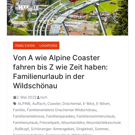
FAMILY/KIDS
LOCATIONS
Von A wie Alpine Coaster
fahren bis Z wie Zeit haben:
Familienurlaub in der
Wildschönau
2. Mai 2022
rsch
ALPINE
,
Auffach
,
Coaster
,
Drachental
,
E-Bike
,
E-Biken
,
Familie
,
Familienerlebnis Drachental Wildschönau
,
Familienerlebnisse
,
Familienparadies
,
Familiensommerurlaub
,
Familienurlaub
,
Freizeitpark
,
Mountainbike
,
Mountainbikeschule
,
Roßkopf
,
Schönanger-Almengebiet
,
Singletrail
,
Sommer
,