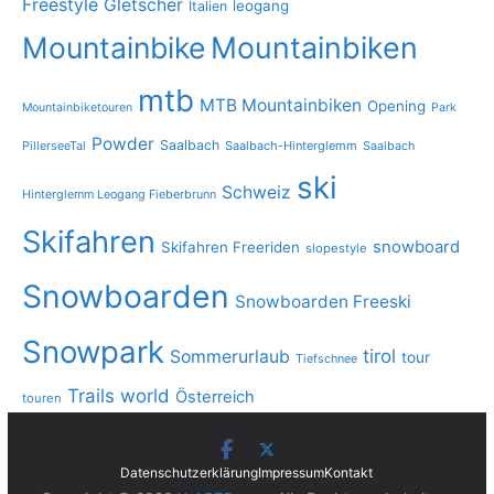
Freestyle
Gletscher
leogang
Italien
Mountainbike
Mountainbiken
mtb
MTB Mountainbiken
Opening
Mountainbiketouren
Park
Powder
Saalbach
PillerseeTal
Saalbach-Hinterglemm
Saalbach
ski
Schweiz
Hinterglemm Leogang Fieberbrunn
Skifahren
snowboard
Skifahren Freeriden
slopestyle
Snowboarden
Snowboarden Freeski
Snowpark
tirol
Sommerurlaub
tour
Tiefschnee
Trails
world
Österreich
touren
Datenschutzerklärung
Impressum
Kontakt